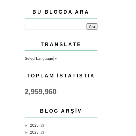
BU BLOGDA ARA
TRANSLATE
Select Language
▼
TOPLAM İSTATISTIK
2,959,960
BLOG ARŞIV
►
2025
(2)
►
2023
(2)