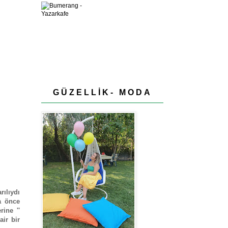
GÜZELLİK- MODA
ılıydı
a önce
ine ''
ir bir