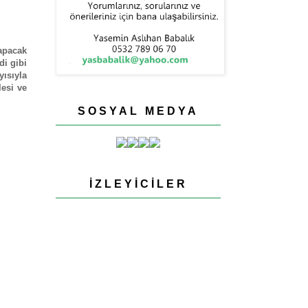
yapacak
di gibi
yısıyla
esi ve
SOSYAL MEDYA
İZLEYICILER