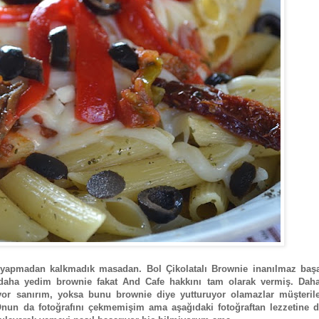
i yapmadan kalkmadık masadan. Bol Çikolatalı Brownie inanılmaz başar
 daha yedim brownie fakat And Cafe hakkını tam olarak vermiş. Dah
yor sanırım, yoksa bunu brownie diye yutturuyor olamazlar müşteriler
Onun da fotoğrafını çekmemişim ama aşağıdaki fotoğraftan lezzetine da