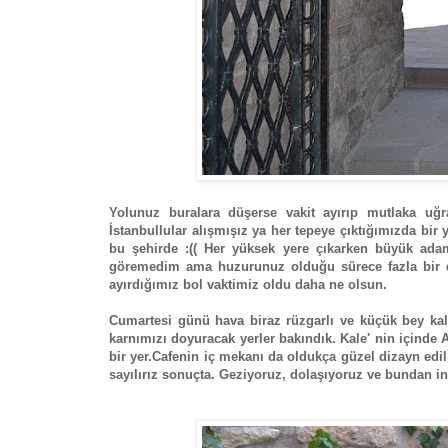
Yolunuz buralara düşerse vakit ayırıp mutlaka uğ
İstanbullular alışmışız ya her tepeye çıktığımızda bi
bu şehirde :(( Her yüksek yere çıkarken büyük ada
göremedim ama huzurunuz olduğu sürece fazla bir d
ayırdığımız bol vaktimiz oldu daha ne olsun.
Cumartesi günü hava biraz rüzgarlı ve küçük bey kale
karnımızı doyuracak yerler bakındık. Kale' nin içinde 
bir yer.Cafenin iç mekanı da oldukça güzel dizayn edilm
sayılırız sonuçta. Geziyoruz, dolaşıyoruz ve bundan in