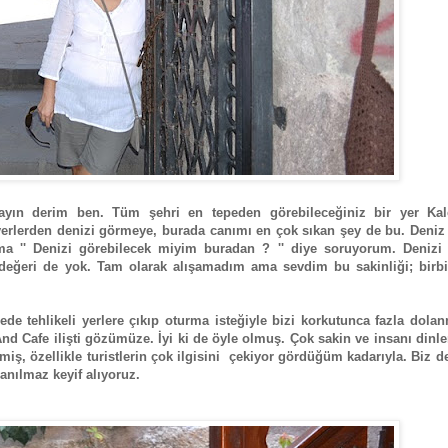
rayın derim ben. Tüm şehri en tepeden görebileceğiniz bir yer Kal
r yerlerden denizi görmeye, burada canımı en çok sıkan şey de bu. Deniz
ma '' Denizi görebilecek miyim buradan ? '' diye soruyorum. Denizi
eğeri de yok. Tam olarak alışamadım ama sevdim bu sakinliği; birbi
de tehlikeli yerlere çıkıp oturma isteğiyle bizi korkutunca fazla dol
And Cafe ilişti gözümüze. İyi ki de öyle olmuş. Çok sakin ve insanı dinl
iş, özellikle turistlerin çok ilgisini çekiyor gördüğüm kadarıyla. Biz de
anılmaz keyif alıyoruz.