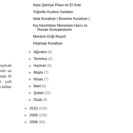
Arpa Şehriye Pilavı ve Et Sote
Yoğurtlu Kuskus Salatası
Islak Kurabiye ( Brownie Kurabiye )
Kış Hazırlıkları Menemen Harcı ve
Rende Domateslerim
Mürdüm Eriği Reçeli
Haşhaşlı Kurabiye
►
Ağustos
(6)
►
Temmuz
(4)
 doymak
►
Haziran
(6)
esli ve
►
Mayıs
(7)
ştu ki
►
Nisan
(7)
ti çok
►
Mart
(6)
ı biber
►
Şubat
(10)
►
Ocak
(9)
►
2010
(100)
►
2009
(108)
►
2008
(88)