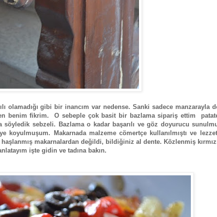
arılı olamadığı gibi bir inancım var nedense. Sanki sadece manzarayla
men benim fikrim. O sebeple çok basit bir bazlama sipariş ettim patat
söyledik sebzeli. Bazlama o kadar başarılı ve göz doyurucu sunulmu
meye koyulmuşum. Makarnada malzeme cömertçe kullanılmıştı ve lezze
ok haşlanmış makarnalardan değildi, bildiğiniz al dente. Közlenmiş kırmız
nlatayım işte gidin ve tadına bakın.