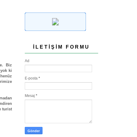
İLETIŞIM FORMU
Ad
e. Biz
 yok ki
 henüz
E-posta
*
rimize
Mesaj
*
anmadan
endiren
 turist