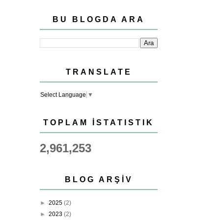
BU BLOGDA ARA
TRANSLATE
Select Language
▼
TOPLAM İSTATISTIK
2,961,253
BLOG ARŞIV
►
2025
(2)
►
2023
(2)