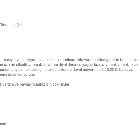
llerine sağlık.
masiyla yola cikiyorum, tabiki ben kendimde kilo vermek istedigim icin benim ici
i icin bir etkinlik yapmak istiyorum diyet denince yagsiz tuzsuz yemek yemek ilk a
nunlari paylasmak istedigim icinde sizleride davet ediyorum 01.10.2011 baslayip
erimi davet ediyorum.
yardim ve paylasimlariniz icin cok tsk.ler
anım.