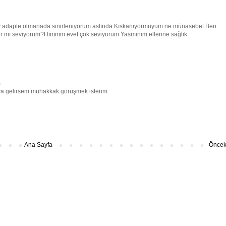
ay adapte olmanada sinirleniyorum aslında.Kıskanıyormuyum ne münasebet.Ben
dar mı seviyorum?Hımmm evet çok seviyorum Yasminim ellerine sağlık
.
ya gelirsem muhakkak görüşmek isterim.
Ana Sayfa
Önceki