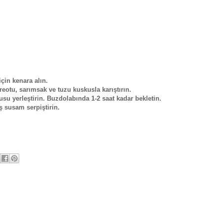
çin kenara alın.
otu, sarımsak ve tuzu kuskusla karıştırın.
kusu yerleştirin. Buzdolabında 1-2 saat kadar bekletin.
ş susam serpiştirin.