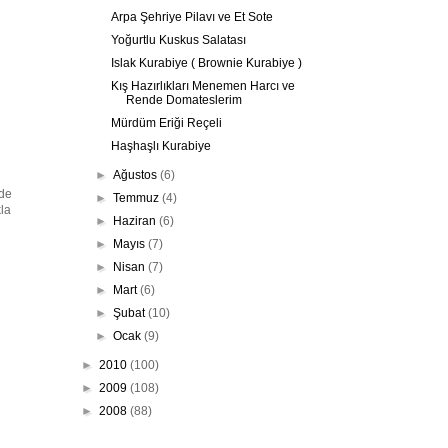
Arpa Şehriye Pilavı ve Et Sote
Yoğurtlu Kuskus Salatası
Islak Kurabiye ( Brownie Kurabiye )
Kış Hazırlıkları Menemen Harcı ve
Rende Domateslerim
Mürdüm Eriği Reçeli
Haşhaşlı Kurabiye
►
Ağustos
(6)
nde
►
Temmuz
(4)
kla
►
Haziran
(6)
►
Mayıs
(7)
►
Nisan
(7)
►
Mart
(6)
►
Şubat
(10)
►
Ocak
(9)
►
2010
(100)
►
2009
(108)
►
2008
(88)