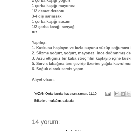
2 çorba kaşığı yoğurt
1 çorba kaşığı mayonez
1/2 demet dereotu
3-4 diş sarımsak
1 çorba kaşığı susam
1/2 çorba kaşığı sıvıyağ
tuz
Yapılışı:
1. Kuskusu haşlayın ve fazla suyunu süzüp soğuması i
2. Süzme yoğurt, yoğurt, mayonez, ince doğranmış dere
3. Arzu ettiğiniz bir kaba streç film kaplayıp içine kus
5. Servis tabağına ters çevirip üzerine yağda kavrulmu
6. Soğuk olarak servis yapın.
Afiyet olsun.
YAZAN
Ordanburdanhayattan
zaman:
11:10
Etİketler:
mutfağım
,
salatalar
14 yorum: