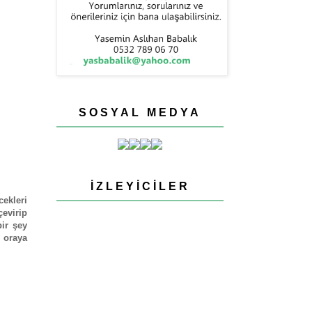
SOSYAL MEDYA
İZLEYICILER
cekleri
çevirip
ir şey
ı oraya