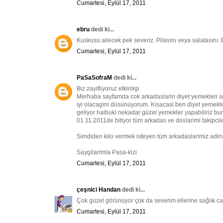
Cumartesi, Eylül 17, 2011
ebru
dedi ki...
Kuskusu ailecek pek severiz. Pilavını veya salatasını. E
Cumartesi, Eylül 17, 2011
PaSaSofraM
dedi ki...
Biz zayifliyoruz etkinligi
Merhaba sayfamda cok arkadaslarin diyet yemekleri sor
iyi olacagini düsünüyorum. Kisacasi ben diyet yemekler
geliyor halbuki nekadar güzel yemekler yapabiliriz bu
01.11.2011de bitiyor tüm arkadas ve doslarimi takipcil
Simdiden kilo vermek isteyen tüm arkadaslarimiz adina 
Saygilarimla Pasa-kizi
Cumartesi, Eylül 17, 2011
çeşnici Handan
dedi ki...
Çok güzel görünüyor çok da severim ellerine sağlık c
Cumartesi, Eylül 17, 2011