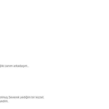
ğlık canım arkadaşım..
olmuş.Severek yediğim bir lezzet.
yedim.