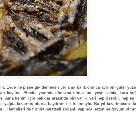
im. Evde ne pişse gık demeden yer ama balık olunca ayrı bir güler yüzü
eyin keyfine. Elbette yanında olmazsa olmaz bol yeşil salata, kuru so
de. Ama benim için balıklar arasında biri var ki yeri hep özeldir, hep en 
 bol yağda kızarmış olursa bayılırım tek kelimeyle. Bu yıl kızartmasını d
rı. Hamsileri de fırında patatesli soğanlı yapınca lezzetine doyum olmu