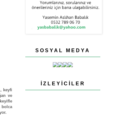
SOSYAL MEDYA
İZLEYICILER
, keyfi
ğan ve
keyifle
a bolca
yor.