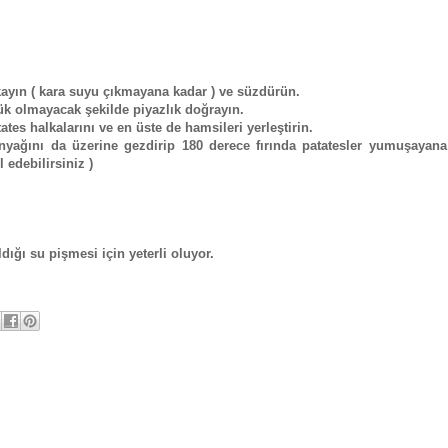
yıkayın ( kara suyu çıkmayana kadar ) ve süzdürün.
ük olmayacak şekilde piyazlık doğrayın.
ates halkalarını ve en üste de hamsileri yerleştirin.
inyağını da üzerine gezdirip 180 derece fırında patatesler yumuşayana
 edebilirsiniz )
dığı su pişmesi için yeterli oluyor.