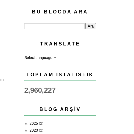
BU BLOGDA ARA
TRANSLATE
Select Language
▼
TOPLAM İSTATISTIK
ifi
2,960,227
BLOG ARŞIV
n
►
2025
(2)
►
2023
(2)