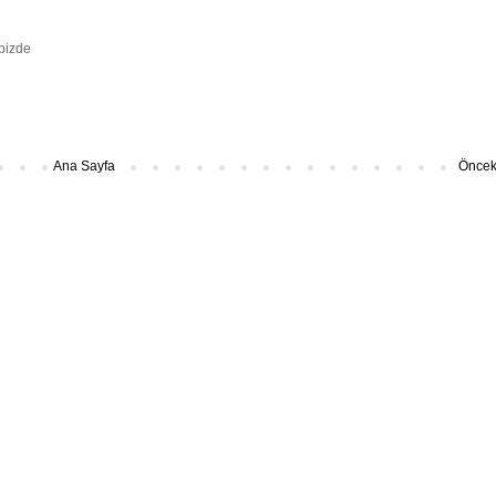
 bizde
Ana Sayfa
Önceki