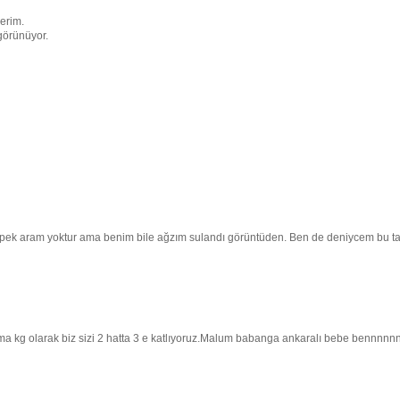
erim.
görünüyor.
a pek aram yoktur ama benim bile ağzım sulandı görüntüden. Ben de deniycem bu tar
i ama kg olarak biz sizi 2 hatta 3 e katlıyoruz.Malum babanga ankaralı bebe bennnnn