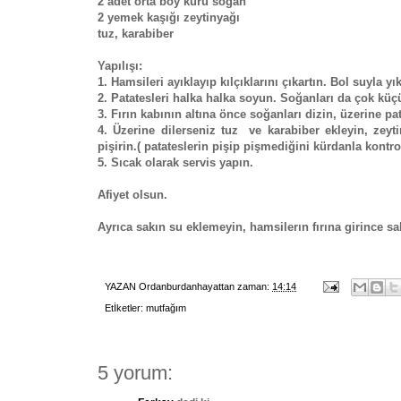
2 adet orta boy kuru soğan
2 yemek kaşığı zeytinyağı
tuz, karabiber
Yapılışı:
1. Hamsileri ayıklayıp kılçıklarını çıkartın. Bol suyla 
2. Patatesleri halka halka soyun. Soğanları da çok küç
3. Fırın kabının altına önce soğanları dizin, üzerine pat
4. Üzerine dilerseniz tuz ve karabiber ekleyin, zeyt
pişirin.( patateslerin pişip pişmediğini kürdanla kontrol
5. Sıcak olarak servis yapın.
Afiyet olsun.
Ayrıca sakın su eklemeyin, hamsilerın fırına girince sal
YAZAN
Ordanburdanhayattan
zaman:
14:14
Etİketler:
mutfağım
5 yorum: