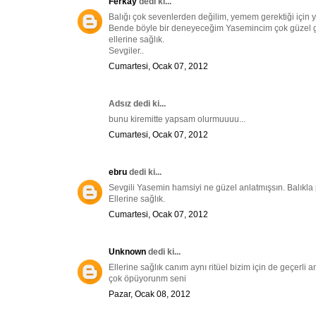
Ferkay
dedi ki...
Balığı çok sevenlerden değilim, yemem gerektiği için y
Bende böyle bir deneyeceğim Yasemincim çok güzel 
ellerine sağlık.
Sevgiler..
Cumartesi, Ocak 07, 2012
Adsız dedi ki...
bunu kiremitte yapsam olurmuuuu...
Cumartesi, Ocak 07, 2012
ebru
dedi ki...
Sevgili Yasemin hamsiyi ne güzel anlatmışsın. Balıkl
Ellerine sağlık.
Cumartesi, Ocak 07, 2012
Unknown
dedi ki...
Ellerine sağlık canım aynı ritüel bizim için de geçerl
çok öpüyorunm seni
Pazar, Ocak 08, 2012