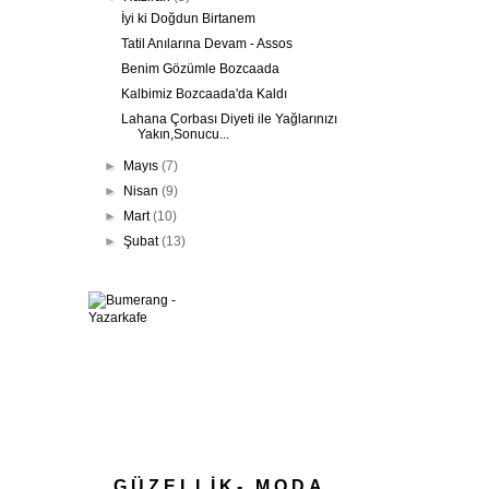
İyi ki Doğdun Birtanem
Tatil Anılarına Devam - Assos
Benim Gözümle Bozcaada
Kalbimiz Bozcaada'da Kaldı
Lahana Çorbası Diyeti ile Yağlarınızı
Yakın,Sonucu...
►
Mayıs
(7)
►
Nisan
(9)
►
Mart
(10)
►
Şubat
(13)
GÜZELLİK- MODA