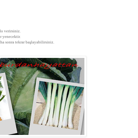
o verirsiniz.
r yenecektir.
aha sonra tekrar başlayabilirsiniz.