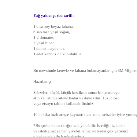
Yağ yakıcı çorba tarifi:
1 orta boy beyaz lahana,
6 sap taze yeşil soğan,
1-2 domates,
2 yeşil biber,
1 demet maydanoz.
1 adet kereviz de konulabilir
Bu mevsimde kereviz ve lahana bulamayanlar için 3M Migrosl
Hazırlanışı:
Sebzeleri küçük küçük kestikten sonra bir tencereye
atın ve üstünü örtene kadar su ilave edin. Tuz, biber
veya etsuyu tableti kullanabilirsiniz.
10 dakika hızlı ateşte kaynattıktan sonra, sebzeler iyice yumuş
*Bu çorba her acıktığınızda yenebilir. İstediğiniz kadar
ve istediğiniz zaman yiyebilirsiniz.Ne kadar çok yerseniz
o kadar çok kilo kaybedersiniz.