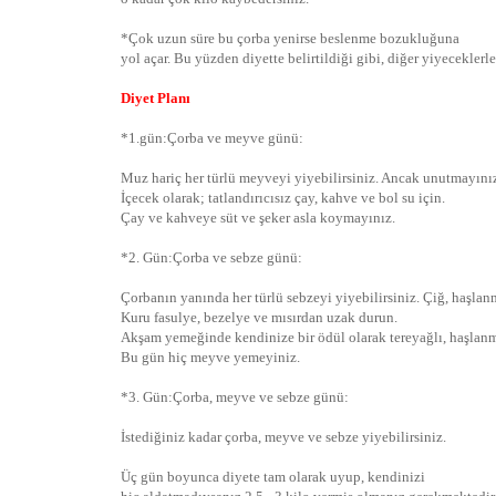
*Çok uzun süre bu çorba yenirse beslenme bozukluğuna
yol açar. Bu yüzden diyette belirtildiği gibi, diğer yiyeceklerl
Diyet Planı
*1.gün:Çorba ve meyve günü:
Muz hariç her türlü meyveyi yiyebilirsiniz. Ancak unutmayınız
İçecek olarak; tatlandırıcısız çay, kahve ve bol su için.
Çay ve kahveye süt ve şeker asla koymayınız.
*2. Gün:Çorba ve sebze günü:
Çorbanın yanında her türlü sebzeyi yiyebilirsiniz. Çiğ, haşlanm
Kuru fasulye, bezelye ve mısırdan uzak durun.
Akşam yemeğinde kendinize bir ödül olarak tereyağlı, haşlanmı
Bu gün hiç meyve yemeyiniz.
*3. Gün:Çorba, meyve ve sebze günü:
İstediğiniz kadar çorba, meyve ve sebze yiyebilirsiniz.
Üç gün boyunca diyete tam olarak uyup, kendinizi