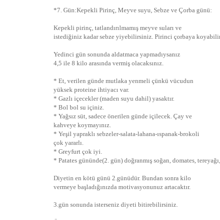
*7. Gün:Kepekli Pirinç, Meyve suyu, Sebze ve Çorba günü:
Kepekli pirinç, tatlandırılmamış meyve suları ve
istediğiniz kadar sebze yiyebilirsiniz. Pirinci çorbaya koyabilir
Yedinci gün sonunda aldatmaca yapmadıysanız
4,5 ile 8 kilo arasında vermiş olacaksınız.
* Et, verilen günde mutlaka yenmeli çünkü vücudun
yüksek proteine ihtiyacı var.
* Gazlı içecekler (maden suyu dahil) yasaktır.
* Bol bol su içiniz.
* Yağsız süt, sadece önerilen günde içilecek. Çay ve
kahveye koymayınız.
* Yeşil yapraklı sebzeler-salata-lahana-ıspanak-brokoli
çok yararlı.
* Greyfurt çok iyi.
* Patates gününde(2. gün) doğranmış soğan, domates, tereyağı, b
Diyetin en kötü günü 2.günüdür. Bundan sonra kilo
vermeye başladığınızda motivasyonunuz artacaktır.
3.gün sonunda isterseniz diyeti bitirebilirsiniz.