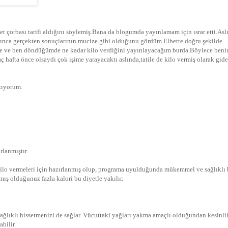
et çorbası tarifi aldığını söylemiş.Bana da blogumda yayınlamam için ısrar etti.Asl
ınca gerçekten sonuçlarının mucize gibi olduğunu gördüm.Elbette doğru şekilde
ete ve ben döndüğümde ne kadar kilo verdiğini yayınlayacağım burda.Böylece ben
hafta önce olsaydı çok işime yarayacaktı aslında,tatile de kilo vermiş olarak gid
zıyorum.
lanmıştır.
kilo vermeleri için hazırlanmış olup, programa uyulduğunda mükemmel ve sağlıklı 
mış olduğunuz fazla kalori bu diyetle yakılır.
sağlıklı hissetmenizi de sağlar. Vücuttaki yağları yakma amaçlı olduğundan kesinli
bilir.