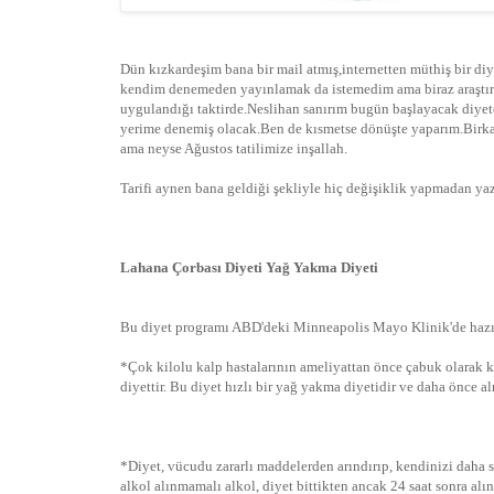
Dün kızkardeşim bana bir mail atmış,internetten müthiş bir diy
kendim denemeden yayınlamak da istemedim ama biraz araştır
uygulandığı taktirde.Neslihan sanırım bugün başlayacak diy
yerime denemiş olacak.Ben de kısmetse dönüşte yaparım.Birkaç 
ama neyse Ağustos tatilimize inşallah.
Tarifi aynen bana geldiği şekliyle hiç değişiklik yapmadan ya
Lahana Çorbası Diyeti Yağ Yakma Diyeti
Bu diyet programı ABD'deki Minneapolis Mayo Klinik'de hazır
*Çok kilolu kalp hastalarının ameliyattan önce çabuk olarak 
diyettir. Bu diyet hızlı bir yağ yakma diyetidir ve daha önce al
*Diyet, vücudu zararlı maddelerden arındırıp, kendinizi daha 
alkol alınmamalı alkol, diyet bittikten ancak 24 saat sonra alına