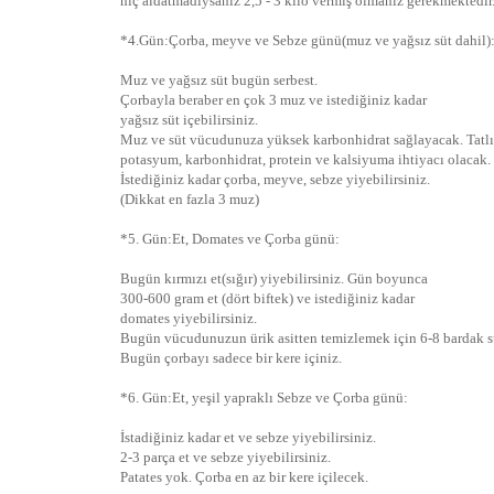
hiç aldatmadıysanız 2,5 - 3 kilo vermiş olmanız gerekmektedir
*4.Gün:Çorba, meyve ve Sebze günü(muz ve yağsız süt dahil)
Muz ve yağsız süt bugün serbest.
Çorbayla beraber en çok 3 muz ve istediğiniz kadar
yağsız süt içebilirsiniz.
Muz ve süt vücudunuza yüksek karbonhidrat sağlayacak. Tatlı
potasyum, karbonhidrat, protein ve kalsiyuma ihtiyacı olacak.
İstediğiniz kadar çorba, meyve, sebze yiyebilirsiniz.
(Dikkat en fazla 3 muz)
*5. Gün:Et, Domates ve Çorba günü:
Bugün kırmızı et(sığır) yiyebilirsiniz. Gün boyunca
300-600 gram et (dört biftek) ve istediğiniz kadar
domates yiyebilirsiniz.
Bugün vücudunuzun ürik asitten temizlemek için 6-8 bardak su
Bugün çorbayı sadece bir kere içiniz.
*6. Gün:Et, yeşil yapraklı Sebze ve Çorba günü:
İstadiğiniz kadar et ve sebze yiyebilirsiniz.
2-3 parça et ve sebze yiyebilirsiniz.
Patates yok. Çorba en az bir kere içilecek.