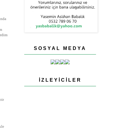
ında
im
erdim
SOSYAL MEDYA
İZLEYICILER
bir
kle