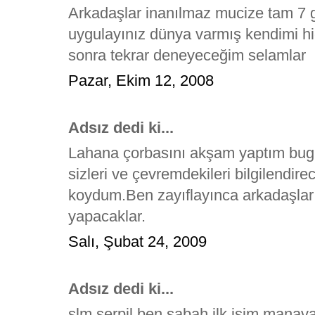
Arkadaşlar inanılmaz mucize tam 7 
uygulayınız dünya varmış kendimi hi
sonra tekrar deneyeceğim selamlar
Pazar, Ekim 12, 2008
Adsız dedi ki...
Lahana çorbasını akşam yaptım bugü
sizleri ve çevremdekileri bilgilend
koydum.Ben zayıflayınca arkadaşla
yapacaklar.
Salı, Şubat 24, 2009
Adsız dedi ki...
slm serpil ben sabah ilk işim manav