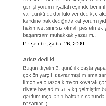
genişliyorum inşallah eşimde benimle 
var çünkü doktor kilo ver dedikçe a
kendine bak dediğnde kalıyorum iyid
hakimiyet sınırsız olmalı pes etmek 
başarırsam muhakkak yazarım..
Perşembe, Şubat 26, 2009
Adsız dedi ki...
Bugün diyetin 2. günü ilk başta ya
çok ön yargılı davranmıştım ama sanıl
limon ve birazda kimyon koyarak çorb
diyete başladım 61.9 kg gelmiştim b
gördüm.İnşallah 1 haftanın sonunda 
başarılar :)