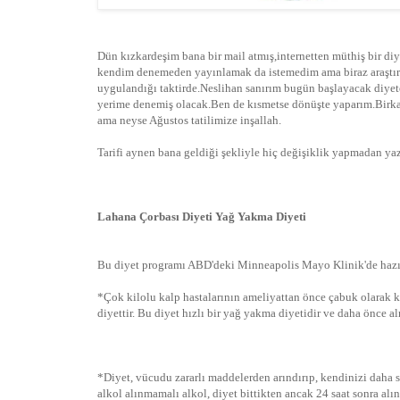
Dün kızkardeşim bana bir mail atmış,internetten müthiş bir diy
kendim denemeden yayınlamak da istemedim ama biraz araştır
uygulandığı taktirde.Neslihan sanırım bugün başlayacak diy
yerime denemiş olacak.Ben de kısmetse dönüşte yaparım.Birkaç 
ama neyse Ağustos tatilimize inşallah.
Tarifi aynen bana geldiği şekliyle hiç değişiklik yapmadan ya
Lahana Çorbası Diyeti Yağ Yakma Diyeti
Bu diyet programı ABD'deki Minneapolis Mayo Klinik'de hazır
*Çok kilolu kalp hastalarının ameliyattan önce çabuk olarak 
diyettir. Bu diyet hızlı bir yağ yakma diyetidir ve daha önce al
*Diyet, vücudu zararlı maddelerden arındırıp, kendinizi daha 
alkol alınmamalı alkol, diyet bittikten ancak 24 saat sonra alına