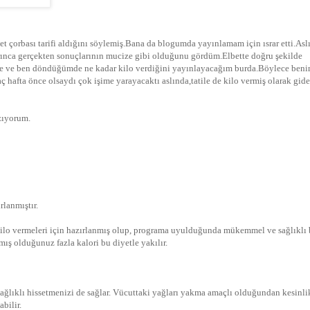
et çorbası tarifi aldığını söylemiş.Bana da blogumda yayınlamam için ısrar etti.Asl
ınca gerçekten sonuçlarının mucize gibi olduğunu gördüm.Elbette doğru şekilde
ete ve ben döndüğümde ne kadar kilo verdiğini yayınlayacağım burda.Böylece ben
hafta önce olsaydı çok işime yarayacaktı aslında,tatile de kilo vermiş olarak gid
zıyorum.
lanmıştır.
kilo vermeleri için hazırlanmış olup, programa uyulduğunda mükemmel ve sağlıklı 
mış olduğunuz fazla kalori bu diyetle yakılır.
sağlıklı hissetmenizi de sağlar. Vücuttaki yağları yakma amaçlı olduğundan kesinli
bilir.