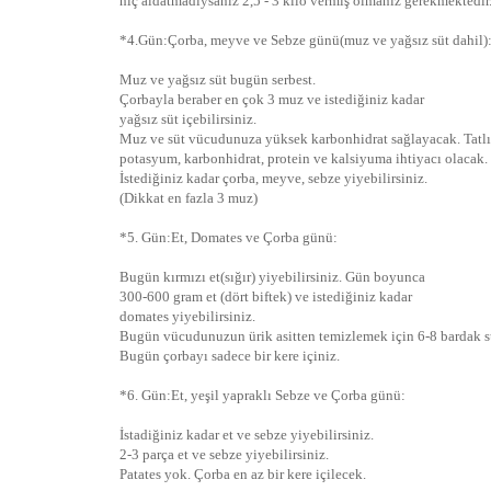
hiç aldatmadıysanız 2,5 - 3 kilo vermiş olmanız gerekmektedir
*4.Gün:Çorba, meyve ve Sebze günü(muz ve yağsız süt dahil)
Muz ve yağsız süt bugün serbest.
Çorbayla beraber en çok 3 muz ve istediğiniz kadar
yağsız süt içebilirsiniz.
Muz ve süt vücudunuza yüksek karbonhidrat sağlayacak. Tatlı
potasyum, karbonhidrat, protein ve kalsiyuma ihtiyacı olacak.
İstediğiniz kadar çorba, meyve, sebze yiyebilirsiniz.
(Dikkat en fazla 3 muz)
*5. Gün:Et, Domates ve Çorba günü:
Bugün kırmızı et(sığır) yiyebilirsiniz. Gün boyunca
300-600 gram et (dört biftek) ve istediğiniz kadar
domates yiyebilirsiniz.
Bugün vücudunuzun ürik asitten temizlemek için 6-8 bardak su
Bugün çorbayı sadece bir kere içiniz.
*6. Gün:Et, yeşil yapraklı Sebze ve Çorba günü:
İstadiğiniz kadar et ve sebze yiyebilirsiniz.
2-3 parça et ve sebze yiyebilirsiniz.
Patates yok. Çorba en az bir kere içilecek.