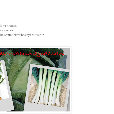
o verirsiniz.
r yenecektir.
aha sonra tekrar başlayabilirsiniz.