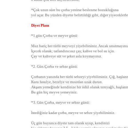
*Çok uzun süre bu çorba yenirse beslenme bozukluğuna
yol açar. Bu yüzden diyette belirtildiği gibi, diğer yiyeceklerl
Diyet Planı
*1.gün:Çorba ve meyve günü:
Muz hariç her türlü meyveyi yiyebilirsiniz. Ancak unutmayınız
İçecek olarak; tatlandırıcısız çay, kahve ve bol su için.
Çay ve kahveye süt ve şeker asla koymayınız.
*2. Gün:Çorba ve sebze günü:
Çorbanın yanında her türlü sebzeyi yiyebilirsiniz. Çiğ, haşlanm
Kuru fasulye, bezelye ve mısırdan uzak durun.
Akşam yemeğinde kendinize bir ödül olarak tereyağlı, haşlanmı
Bu gün hiç meyve yemeyiniz.
*3. Gün:Çorba, meyve ve sebze günü:
İstediğiniz kadar çorba, meyve ve sebze yiyebilirsiniz.
Üç gün boyunca diyete tam olarak uyup, kendinizi