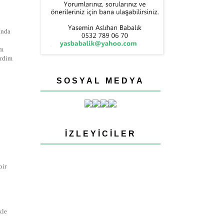
ında
im
erdim
SOSYAL MEDYA
İZLEYICILER
bir
kle