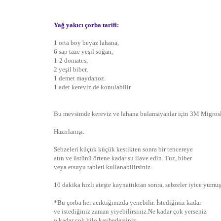
Yağ yakıcı çorba tarifi:
1 orta boy beyaz lahana,
6 sap taze yeşil soğan,
1-2 domates,
2 yeşil biber,
1 demet maydanoz.
1 adet kereviz de konulabilir
Bu mevsimde kereviz ve lahana bulamayanlar için 3M Migrosl
Hazırlanışı:
Sebzeleri küçük küçük kestikten sonra bir tencereye
atın ve üstünü örtene kadar su ilave edin. Tuz, biber
veya etsuyu tableti kullanabilirsiniz.
10 dakika hızlı ateşte kaynattıktan sonra, sebzeler iyice yumuş
*Bu çorba her acıktığınızda yenebilir. İstediğiniz kadar
ve istediğiniz zaman yiyebilirsiniz.Ne kadar çok yerseniz
o kadar çok kilo kaybedersiniz.