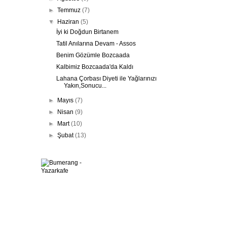
►
Temmuz
(7)
▼
Haziran
(5)
İyi ki Doğdun Birtanem
Tatil Anılarına Devam - Assos
Benim Gözümle Bozcaada
Kalbimiz Bozcaada'da Kaldı
Lahana Çorbası Diyeti ile Yağlarınızı
Yakın,Sonucu...
►
Mayıs
(7)
►
Nisan
(9)
►
Mart
(10)
►
Şubat
(13)