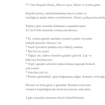
*7. Gün:Kepekli Pirinç, Meyve suyu, Sebze ve Çorba günü:
Kepekli pirinç, tatlandırılmamış meyve suları ve
istediğiniz kadar sebze yiyebilirsiniz. Pirinci çorbaya koyabilir
Yedinci gün sonunda aldatmaca yapmadıysanız
4,5 ile 8 kilo arasında vermiş olacaksınız.
* Et, verilen günde mutlaka yenmeli çünkü vücudun
yüksek proteine ihtiyacı var.
* Gazlı içecekler (maden suyu dahil) yasaktır.
* Bol bol su içiniz.
* Yağsız süt, sadece önerilen günde içilecek. Çay ve
kahveye koymayınız.
* Yeşil yapraklı sebzeler-salata-lahana-ıspanak-brokoli
çok yararlı.
* Greyfurt çok iyi.
* Patates gününde(2. gün) doğranmış soğan, domates, tereyağı, b
Diyetin en kötü günü 2.günüdür. Bundan sonra kilo
vermeye başladığınızda motivasyonunuz artacaktır.
3.gün sonunda isterseniz diyeti bitirebilirsiniz.