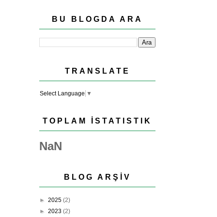
BU BLOGDA ARA
TRANSLATE
Select Language
▼
TOPLAM İSTATISTIK
NaN
BLOG ARŞIV
►
2025
(2)
►
2023
(2)