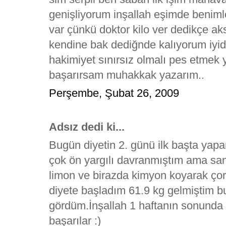
genişliyorum inşallah eşimde benimle 
var çünkü doktor kilo ver dedikçe a
kendine bak dediğnde kalıyorum iyid
hakimiyet sınırsız olmalı pes etmek 
başarırsam muhakkak yazarım..
Perşembe, Şubat 26, 2009
Adsız dedi ki...
Bugün diyetin 2. günü ilk başta ya
çok ön yargılı davranmıştım ama sanıl
limon ve birazda kimyon koyarak çorb
diyete başladım 61.9 kg gelmiştim b
gördüm.İnşallah 1 haftanın sonunda 
başarılar :)