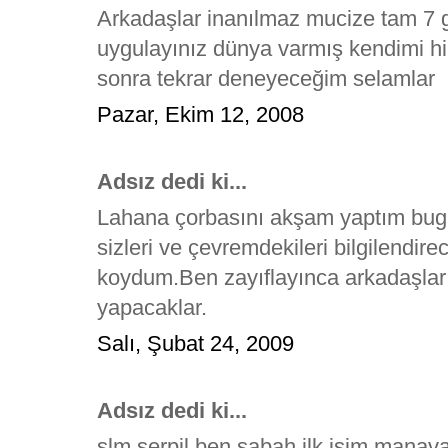
Arkadaşlar inanılmaz mucize tam 7 
uygulayınız dünya varmış kendimi hi
sonra tekrar deneyeceğim selamlar
Pazar, Ekim 12, 2008
Adsız dedi ki...
Lahana çorbasını akşam yaptım bugü
sizleri ve çevremdekileri bilgilend
koydum.Ben zayıflayınca arkadaşla
yapacaklar.
Salı, Şubat 24, 2009
Adsız dedi ki...
slm serpil ben sabah ilk işim manav