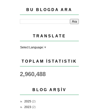
BU BLOGDA ARA
TRANSLATE
Select Language
▼
TOPLAM İSTATISTIK
2,960,488
BLOG ARŞIV
►
2025
(2)
►
2023
(2)