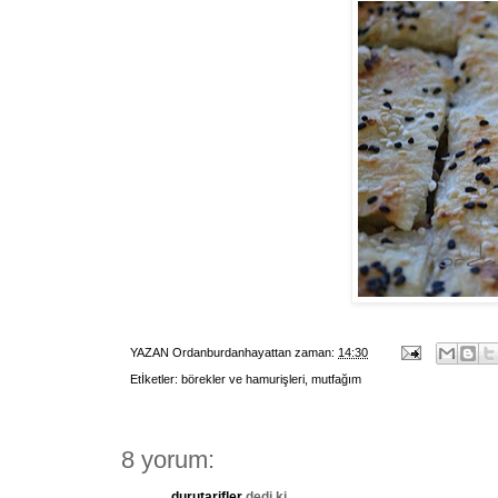
YAZAN
Ordanburdanhayattan
zaman:
14:30
Etİketler:
börekler ve hamurişleri
,
mutfağım
8 yorum:
durutarifler
dedi ki...