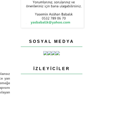
SOSYAL MEDYA
İZLEYICILER
lansız
ce yan
yemeğe
pısını
ılayan