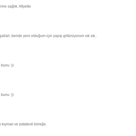
ine sağlık. Afiyetle
şallah..bende yeni olduğum için yapıp götürüyorum sık sık..
 bunu :))
 bunu :))
m kıymalı ve patatesli böreğe.