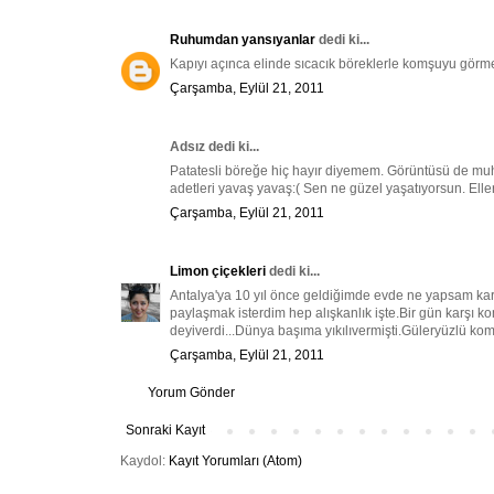
Ruhumdan yansıyanlar
dedi ki...
Kapıyı açınca elinde sıcacık böreklerle komşuyu görmek
Çarşamba, Eylül 21, 2011
Adsız dedi ki...
Patatesli böreğe hiç hayır diyemem. Görüntüsü de mu
adetleri yavaş yavaş:( Sen ne güzel yaşatıyorsun. Eller
Çarşamba, Eylül 21, 2011
Limon çiçekleri
dedi ki...
Antalya'ya 10 yıl önce geldiğimde evde ne yapsam ka
paylaşmak isterdim hep alışkanlık işte.Bir gün karşı
deyiverdi...Dünya başıma yıkılıvermişti.Güleryüzlü kom
Çarşamba, Eylül 21, 2011
Yorum Gönder
Sonraki Kayıt
Kaydol:
Kayıt Yorumları (Atom)