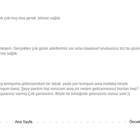
 çok hoş olsa gerek..elinize sağlık.
hteşem. Gerçekten çok güzel adetlerimiz var ama maalesef unutuyoruz biz bu güze
ine sağlık.
rşı komşuma götürüyordum bir tabak..yada yan komşum,ama mutlaka biriyle
 komşum bana ;Şeyy pardon bişi sorucam ama,siz neden getiriyorsunuz bunları hep?
şularınız varmış.Çok şanslısınız..Böyle bir böreğede güleryüzlü olunur yani:))
Ana Sayfa
Önceki