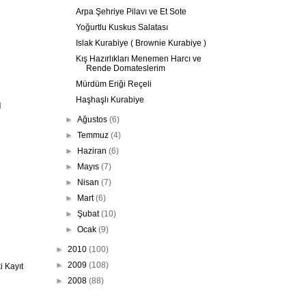
Arpa Şehriye Pilavı ve Et Sote
Yoğurtlu Kuskus Salatası
Islak Kurabiye ( Brownie Kurabiye )
Kış Hazırlıkları Menemen Harcı ve
Rende Domateslerim
Mürdüm Eriği Reçeli
Haşhaşlı Kurabiye
l
►
Ağustos
(6)
►
Temmuz
(4)
►
Haziran
(6)
►
Mayıs
(7)
►
Nisan
(7)
►
Mart
(6)
►
Şubat
(10)
►
Ocak
(9)
►
2010
(100)
►
2009
(108)
 Kayıt
►
2008
(88)