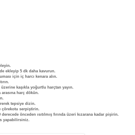
leyin.
 de ekleyip 5 dk daha kavurun.
uması için iç harcı kenara alın.
ırın.
ve üzerine kaşıkla yoğurtlu harçtan yayın.
ka arasına harç dökün.
ın.
rerek tepsiye dizin.
çörekotu serpiştirin.
0 derecede önceden ısıtılmış fırında üzeri kızarana kadar pişirin.
s yapabilirsiniz.