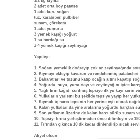
1/2 kg kıyma
2 adet orta boy patates
1 adet kuru soğan
tuz, karabiber, pulbiber
susam, çörekotu
1 adet yumurta
3 yemek kaşığı yoğurt
1 su bardağı su
3-4 yemek kaşığı zeytinyağı
Yapılışı:
1. Soğanı yemeklik doğrayıp çok az zeytinyağında sote
2. Kıymayı ekleyip kavurun ve rendelenmiş patatesleri
3. Baharatları ve tuzunu katıp ocağın altını kapatıp soğ
4. Yoğurdu, suyu, yumurtayı ve zeytinyağını iyice karışt
5. Yağlı fırın kağıdı serilmiş tepsiye ilk yufkayı serin 
6. Yufkaların yarısını bu şekilde tepsiye yayıp her yuf
7. Kıymalı iç harcı tepsinin her yerine eşit olarak dağıt
8. Kalan yufkaları da yine aralarına yoğurtlu harçtan sü
9. Son yufkanın üzerine de kalan harcı sürüp susam ve 
10. Tepsiyi fırına yerleştirmeden önce dilimleyin ve 18
11. Fırından çıkınca 10 dk kadar dinlendirip sıcak servi
Afiyet olsun