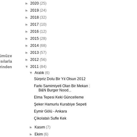
►
2020
(25)
►
2019
(24)
►
2018
(32)
►
2017
(10)
►
2016
(12)
►
2015
(28)
►
2014
(68)
►
2013
(57)
özümüze
►
2012
(56)
sılarla
erinden
▼
2011
(84)
▼
Aralık
(6)
Sürpriz Dolu Bir Yıl Olsun 2012
Farkı Samimiyeti Olan Bir Mekan :
B&N Burger Nood...
Elma Tepesi Keki Güncelleme
Şeker Hamurlu Kurabiye Sepeti
Eymir Gölü - Ankara
Çikolatalı Sufle Kek
►
Kasım
(7)
►
Ekim
(6)