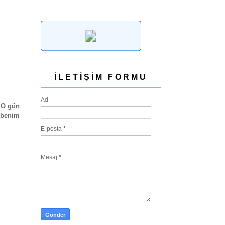
İLETIŞIM FORMU
Ad
. O gün
 benim
E-posta
*
Mesaj
*