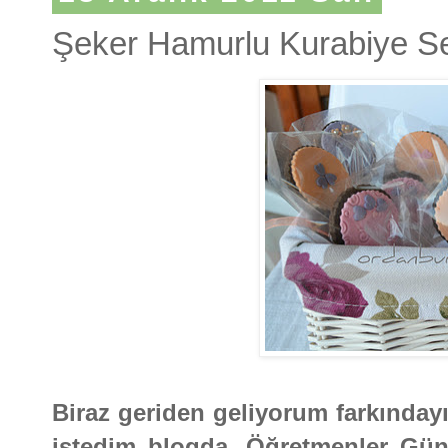
Şeker Hamurlu Kurabiye Se
Biraz geriden geliyorum farkınday
istedim blogda. Öğretmenler Gü