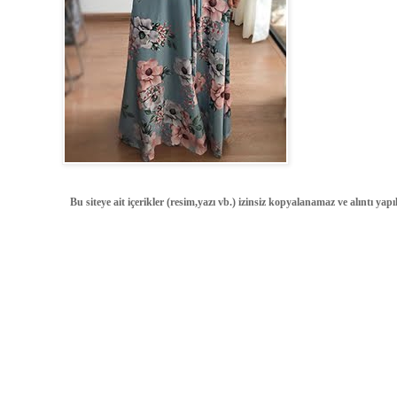
Bu siteye ait içerikler (resim,yazı vb.) izinsiz kopyalanamaz ve alıntı ya