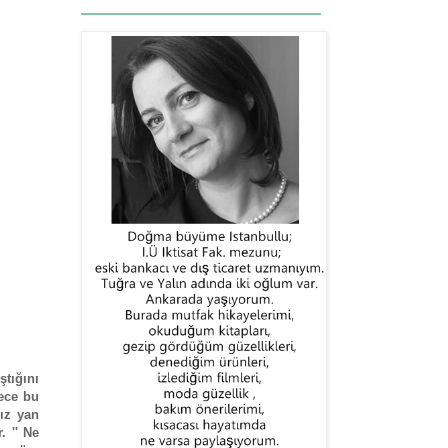
ştığını
lece bu
nız yan
. '' Ne