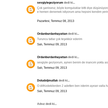
sevgiylegeziyorum
dedi ki...
Çok şanlısınız, böyle komşuluklar bitti diye düşünüyo
e hemen denemek istiyorum ama hepsini kendim yerim
Pazartesi, Temmuz 08, 2013
Ordanburdanhayattan
dedi ki...
Turuncu tatlar çok teşekkür ederim
Salı, Temmuz 09, 2013
Ordanburdanhayattan
dedi ki...
sevgiyle geziyorum, aynen benim de inancım yoktu aslı
Salı, Temmuz 09, 2013
Doludoljmutfak
dedi ki...
O dilfrizdekilerden 2 adetten ben isterim ayıran valla 
Salı, Temmuz 09, 2013
Adsız dedi ki...