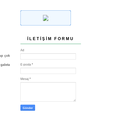
İLETIŞIM FORMU
Ad
yup çok
 galeta
E-posta
*
Mesaj
*