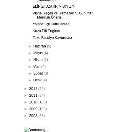
ELİNİZİ UZATIR MISINIZ ?
Vişne Reçeli ve Ramazan 5. Gün İftar
Menüsü Önerisi
Yalancı İçli Köfte Böreği
Kuzu Etli Enginar
Taze Fasulye Kavurması
►
Haziran
(5)
►
Mayıs
(4)
►
Nisan
(4)
►
Mart
(4)
►
Şubat
(3)
►
Ocak
(4)
►
2012
(56)
►
2011
(84)
►
2010
(100)
►
2009
(108)
►
2008
(88)