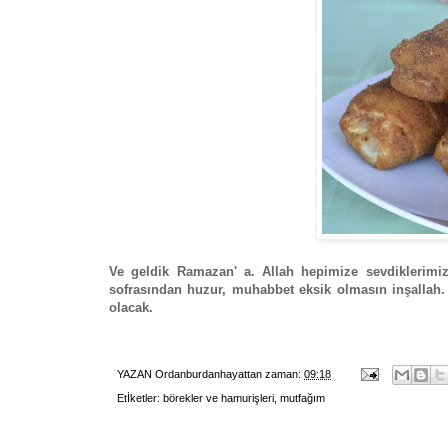
Ve geldik Ramazan' a. Allah hepimize sevdiklerimizl
sofrasından huzur, muhabbet eksik olmasın inşallah.
olacak.
YAZAN
Ordanburdanhayattan
zaman:
09:18
Etİketler:
börekler ve hamurişleri
,
mutfağım