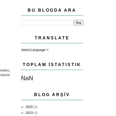
BU BLOGDA ARA
TRANSLATE
Select Language
▼
TOPLAM İSTATISTIK
inden,
ilerim
NaN
BLOG ARŞIV
►
2025
(2)
►
2023
(2)