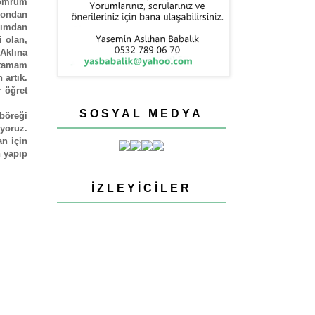
i ömrüm
lkondan
zımdan
i olan,
Aklına
latamam
 artık.
 öğret
SOSYAL MEDYA
 böreği
iyoruz.
n için
n yapıp
İZLEYICILER