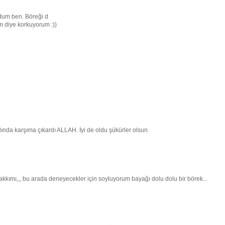
rdum ben. Böreği d
 diye korkuyorum :))
nda karşıma çıkardı ALLAH. İyi de oldu şükürler olsun.
hakkımı,,, bu arada deneyecekler için soyluyorum bayağı dolu dolu bir börek...