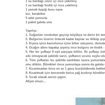
1 su bardağı ceviz içi ince çekilmiş
1 su bardağı fındık içi ince çekilmiş
1 yemek kaşığı kuru nane
tuz, karabiber
5 adet yumurta
1 paket galeta unu
Yapılışı:
1. Soğanları rondodan geçirip büyükçe ve derin bir t
2. Bulgurun üzerini örtecek kadar kaynar su döküp şişi
3. Kıyma iyice kavrulunca içine biber salçasını, domate
4. Ocağın altını kapatıp şişmiş ince bulguru ve fındık - 
5. Her bir yufkayı 8 eşit parçaya bölün. İki yufkayı ü
sıkı olmayacak şekilde sarın, yufkanın ucunu suyla ısla
6. Tüm yufkaları bu şekilde sardıktan sonra yumurtaları
unu dökün. Börekleri önce yumurtaya sonra da galeta 
7. Kızartmadan önce en az 1 gece buzdolabında bekleti
8. Kızartmak için tencerede bolca yağ kızdırıp börekleri
9. Sıcak olarak servis yapın.
Afiyet olsun...