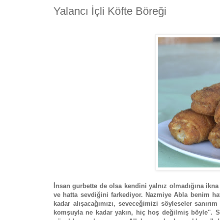
Yalancı İçli Köfte Böreği
İnsan gurbette de olsa kendini yalnız olmadığına ikna 
ve hatta sevdiğini farkediyor. Nazmiye Abla benim hat
kadar alışacağımızı, seveceğimizi söyleseler sanırım
komşuyla ne kadar yakın, hiç hoş değilmiş böyle''. So