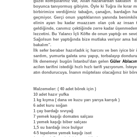
güzel komşularınız var, Allah nazarlardan saklasın'' 
boyunca tanıyormuş gibiyim. Öyle ki Tuğra ile kırar 
birbirimize verdiğimiz tabağın, çanağın, bardağın 
geçmiyor. Gerçi onun yaptıklarının yanında benimkiler
elinin ayarı bu kadar muazzam olan çok az insan t
geldiğinde, canımız çektiğinde zerre kadar üşenmeden
lezzetini. Bu Yalancı İçli Köfte de onun yaptığı en sevdi
Sağolsun her yaptığında bize mutlaka veriyor ama ba
bakalım''.
İlk sefer beraber hazırladık iç harcını ve ben iyice b
sardım, yumurta galeta unu yapıp, torbalayıp donduru
İlk denemeyi bugün İstanbul'dan gelen
Güler Ablacı
acilen tarifini istediği hızlı hızlı tarifi yazıyorum. İ
atın dondurucuya. İnanın müptelası olacağınız bir böre
Malzemeler: ( 40 adet börek için )
10 adet hazır yufka
1 kg kıyma ( dana ve kuzu yarı yarıya karışık )
6 adet kuru soğan
1 çay bardağı sıvıyağ
7 yemek kaşığı domates salçası
1 yemek kaşığı biber salçası
1,5 su bardağı ince bulgur
4-5 tepeleme yemek kaşığı isot