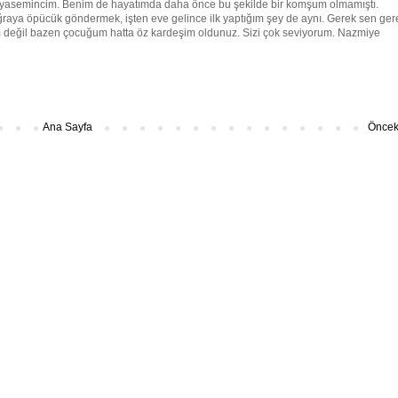
ı yasemincim. Benim de hayatımda daha önce bu şekilde bir komşum olmamıştı.
raya öpücük göndermek, işten eve gelince ilk yaptığım şey de aynı. Gerek sen ger
değil bazen çocuğum hatta öz kardeşim oldunuz. Sizi çok seviyorum. Nazmiye
Ana Sayfa
Önceki