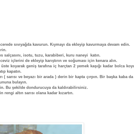
encerede sıvıyağda kavurun. Kıymayı da ekleyip kavurmaya devam edin.
rin.
s salçasını, isotu, tuzu, karabiberi, kuru naneyi katın.
ceviz içlerini de ekleyip karıştırın ve soğuması için kenara alın.
st üste koyarak geniş tarafına iç harçtan 2 yemek kaşığı kadar bolca ko
tıp kapatın.
 ( sarısı ve beyazı bir arada ) derin bir kapta çırpın. Bir başka kaba da
ununa bulayın.
n. Bu şekilde dondurucuya da kaldırabilirsiniz.
n rengi altın sarısı olana kadar kızartın.