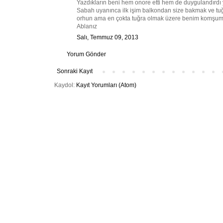
Yazdıkların beni hem onore etti hem de duygulandırd
Sabah uyanınca ilk işim balkondan size bakmak ve tuğ
orhun ama en çokta tuğra olmak üzere benim komşum 
Ablanız
Salı, Temmuz 09, 2013
Yorum Gönder
Sonraki Kayıt
Kaydol:
Kayıt Yorumları (Atom)