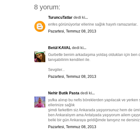
8 yorum:
TuruncuTatlar
dedi ki...
enfes görünüyorlar ellerine sağlık hayırlı ramazanlar..
Pazartesi, Temmuz 08, 2013
Betül KAVAL
dedi ki...
Gurbette benim arkadaşıma yoldaş oldukları için ben de
tanışabilirim kendileri ile.
Sevgiler...
Pazartesi, Temmuz 08, 2013
Nehir Butik Pasta
dedi ki...
yufka alınıp bu nefis böreklerden yapılacak ve yerken si
ellerinize sağlık
şimdi farkettim siz Ankarada yaşıyorsunuz hem de ümit
ben Ankaralıyım ama Antalyada yaşıyorum ailem çayy
belki bir gün Ankaraya geldiğimde tanışırız ne dersiniz 
Pazartesi, Temmuz 08, 2013