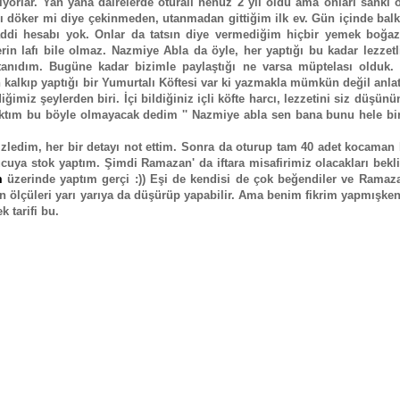
diyorlar. Yan yana dairelerde oturalı henüz 2 yıl oldu ama onları sank
mı döker mi diye çekinmeden, utanmadan gittiğim ilk ev. Gün içinde ba
haddi hesabı yok. Onlar da tatsın diye vermediğim hiçbir yemek boğa
in lafı bile olmaz. Nazmiye Abla da öyle, her yaptığı bu kadar lezzetl
anıdım. Bugüne kadar bizimle paylaştığı ne varsa müptelası olduk. 
 kalkıp yaptığı bir Yumurtalı Köftesi var ki yazmakla mümkün değil an
ğimiz şeylerden biri. İçi bildiğiniz içli köfte harcı, lezzetini siz düşünün
ktım bu böyle olmayacak dedim '' Nazmiye abla sen bana bunu hele bir
ir izledim, her bir detayı not ettim. Sonra da oturup tam 40 adet kocaman
cuya stok yaptım. Şimdi Ramazan' da iftara misafirimiz olacakları bekl
m
üzerinde yaptım gerçi :)) Eşi de kendisi de çok beğendiler ve Ramaza
steyen ölçüleri yarı yarıya da düşürüp yapabilir. Ama benim fikrim yapmışke
k tarifi bu.