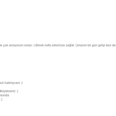
 çok seviyorum onları :) Börek nefis ellerinize sağlık. Umarım bir gün gelip ben de
zi hatırlıycam :)
köydesiniz :)
olunda
:)