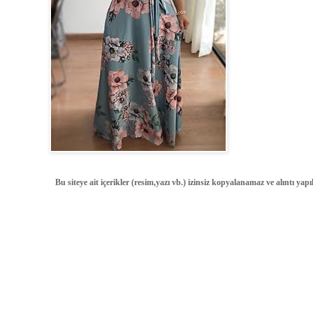
Bu siteye ait içerikler (resim,yazı vb.) izinsiz kopyalanamaz ve alıntı ya