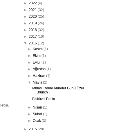
►
2022
(4)
►
2021
(32)
►
2020
(25)
►
2019
(24)
►
2018
(32)
►
2017
(10)
▼
2016
(12)
►
Kasım
(1)
►
Ekim
(1)
►
Eylül
(1)
►
Ağustos
(1)
►
Haziran
(1)
▼
Mayıs
(2)
Midas Otelde Anneler Günü Özel
Brunch 'ı
Bisküvili Pasta
letin.
►
Nisan
(1)
►
Şubat
(1)
►
Ocak
(3)
►
2015
(28)