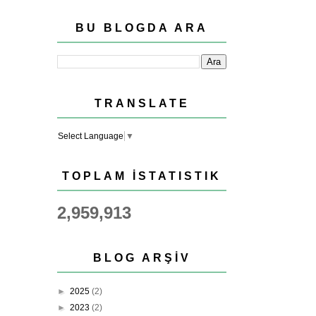
BU BLOGDA ARA
TRANSLATE
Select Language
▼
TOPLAM İSTATISTIK
2,959,913
BLOG ARŞIV
►
2025
(2)
►
2023
(2)