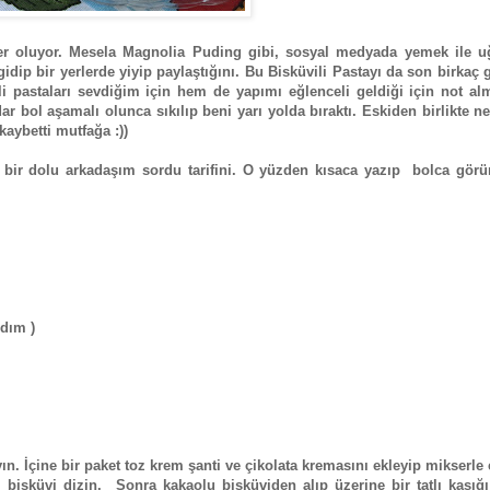
er oluyor. Mesela Magnolia Puding gibi, sosyal medyada yemek ile u
idip bir yerlerde yiyip paylaştığını. Bu Bisküvili Pastayı da son birkaç
 pastaları sevdiğim için hem de yapımı eğlenceli geldiği için not alm
ar bol aşamalı olunca sıkılıp beni yarı yolda bıraktı. Eskiden birlikte n
kaybetti mutfağa :))
 bir dolu arkadaşım sordu tarifini. O yüzden kısaca yazıp bolca görün
ndım )
ın. İçine bir paket toz krem şanti ve çikolata kremasını ekleyip mikserle 
ör bisküvi dizin. Sonra kakaolu bisküviden alıp üzerine bir tatlı kaşığ