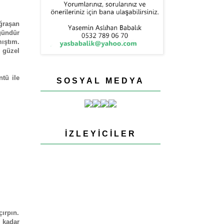
ğraşan
 gündür
ıştım.
e güzel
tü ile
SOSYAL MEDYA
İZLEYICILER
çırpın.
ı kadar