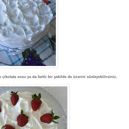
 çikolata sosu ya da farklı bir şekilde de üzerini süsleyebilirsiniz.