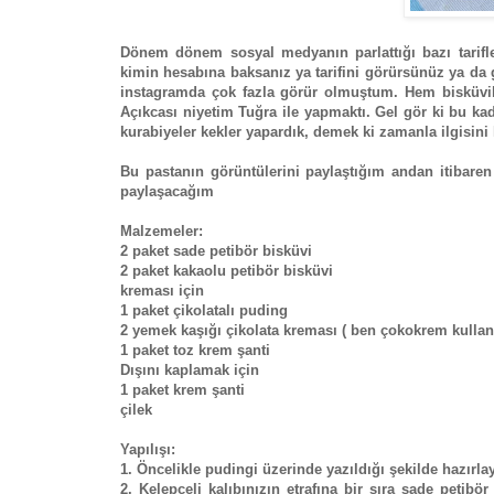
Dönem dönem sosyal medyanın parlattığı bazı tarifl
kimin hesabına baksanız ya tarifini görürsünüz ya da g
instagramda çok fazla görür olmuştum. Hem bisküvili
Açıkcası niyetim Tuğra ile yapmaktı. Gel gör ki bu kad
kurabiyeler kekler yapardık, demek ki zamanla ilgisini 
Bu pastanın görüntülerini paylaştığım andan itibaren
paylaşacağım
Malzemeler:
2 paket sade petibör bisküvi
2 paket kakaolu petibör bisküvi
kreması için
1 paket çikolatalı puding
2 yemek kaşığı çikolata kreması ( ben çokokrem kulla
1 paket toz krem şanti
Dışını kaplamak için
1 paket krem şanti
çilek
Yapılışı:
1. Öncelikle pudingi üzerinde yazıldığı şekilde hazırlay
2. Kelepçeli kalıbınızın etrafına bir sıra sade petib