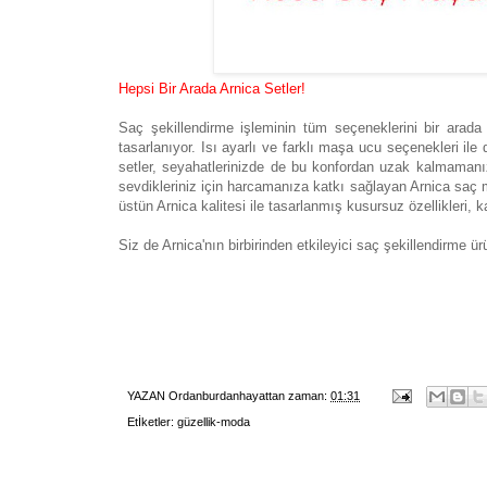
Hepsi Bir Arada Arnica Setler!
Saç şekillendirme işleminin tüm seçeneklerini bir arad
tasarlanıyor. Isı ayarlı ve farklı maşa ucu seçenekleri ile
setler, seyahatlerinizde de bu konfordan uzak kalmamanız
sevdikleriniz için harcamanıza katkı sağlayan Arnica saç ma
üstün Arnica kalitesi ile tasarlanmış kusursuz özellikleri, 
Siz de Arnica'nın birbirinden etkileyici saç şekillendirme 
YAZAN
Ordanburdanhayattan
zaman:
01:31
Etİketler:
güzellik-moda