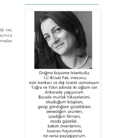
iği saç
açınıza
olmadan