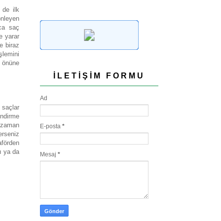
 de ilk
önleyen
ca saç
e yarar
e biraz
işlemini
e önüne
İLETIŞIM FORMU
Ad
 saçlar
endirme
 zaman
E-posta
*
erseniz
aförden
ı ya da
Mesaj
*