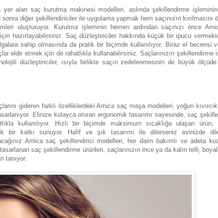
rada yer alan saç kurutma makinesi modelleri, aslında şekillendirme işleminin
 sonra diğer şekillendiriciler ile uygulama yapmak hem saçınızın kırılmasını 
leri oluşturuyor. Kurutma işleminin hemen ardından saçınızı önce Arni
 için hazırlayabilirsiniz. Saç düzleştiriciler hakkında küçük bir ipucu vermekt
algalara sahip olmasında da pratik bir biçimde kullanılıyor. Biraz el becerisi v
lar elde etmek için de rahatlıkla kullanabilirsiniz. Saçlarınızın şekillendirme 
jili düzleştiriciler, ısıyla birlikte saçın zedelenmesinin de büyük ölçüd
larını gideren farklı özelliklerdeki Arnica saç maşa modelleri, yoğun kıvırcık
k tasarlanıyor. Elinize kolayca oturan ergonomik tasarımı sayesinde, saç şekill
ıkla kullanılıyor. Hızlı bir biçimde maksimum sıcaklığa ulaşan ürün,
 bir katkı sunuyor. Hafif ve şık tasarımı ile dilerseniz evinizde dil
acağınız Arnica saç şekillendirici modelleri, her daim bakımlı ve adeta ku
asarlanan saç şekillendirme ürünleri, saçlarınızın ince ya da kalın telli, boyal
n tanıyor.