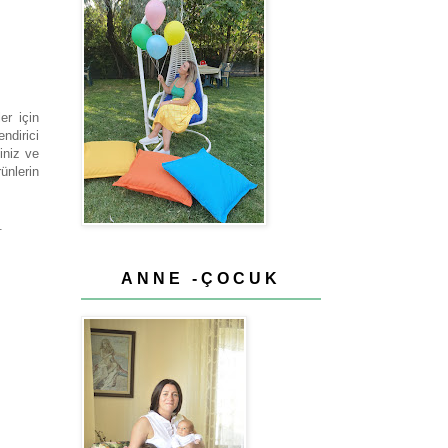
er için
ndirici
iniz ve
ünlerin
.
ANNE -ÇOCUK