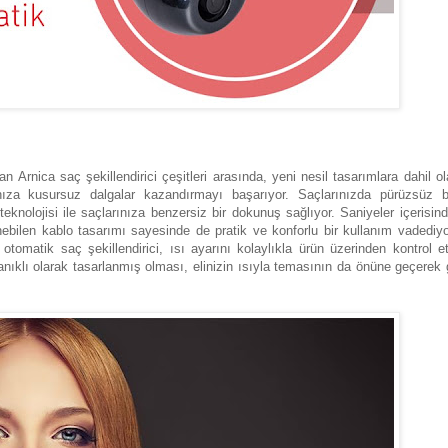
 Arnica saç şekillendirici çeşitleri arasında, yeni nesil tasarımlara dahil o
nıza kusursuz dalgalar kazandırmayı başarıyor. Saçlarınızda pürüzsüz b
knolojisi ile saçlarınıza benzersiz bir dokunuş sağlıyor. Saniyeler içerisind
nebilen kablo tasarımı sayesinde de pratik ve konforlu bir kullanım vadediy
 otomatik saç şekillendirici, ısı ayarını kolaylıkla ürün üzerinden kontrol e
nıklı olarak tasarlanmış olması, elinizin ısıyla temasının da önüne geçerek 