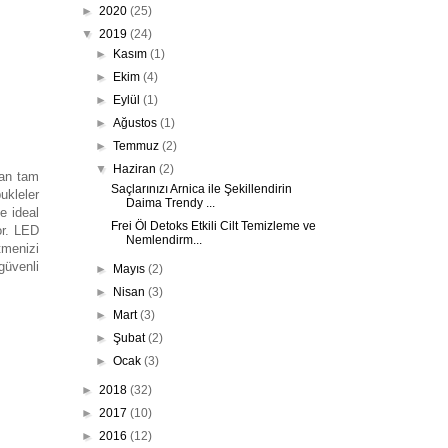
►
2020
(25)
▼
2019
(24)
►
Kasım
(1)
►
Ekim
(4)
►
Eylül
(1)
►
Ağustos
(1)
►
Temmuz
(2)
▼
Haziran
(2)
lan tam
Saçlarınızı Arnica ile Şekillendirin
ukleler
Daima Trendy ...
e ideal
Frei Öl Detoks Etkili Cilt Temizleme ve
or. LED
Nemlendirm...
tmenizi
güvenli
►
Mayıs
(2)
►
Nisan
(3)
►
Mart
(3)
►
Şubat
(2)
►
Ocak
(3)
►
2018
(32)
►
2017
(10)
►
2016
(12)