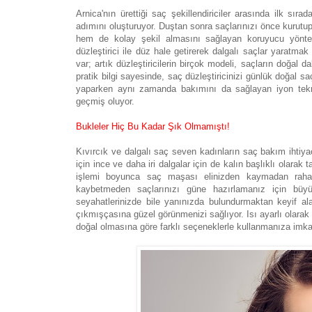
Arnica'nın ürettiği saç şekillendiriciler arasında ilk sı
adımını oluşturuyor. Duştan sonra saçlarınızı önce kurutup
hem de kolay şekil almasını sağlayan koruyucu yöntem
düzleştirici ile düz hale getirerek dalgalı saçlar yaratmak
var; artık düzleştiricilerin birçok modeli, saçların doğal d
pratik bilgi sayesinde, saç düzleştiricinizi günlük doğal saç
yaparken aynı zamanda bakımını da sağlayan iyon teknolo
geçmiş oluyor.
Bukleler Hiç Bu Kadar Şık Olmamıştı!
Kıvırcık ve dalgalı saç seven kadınların saç bakım ihtiyaç
için ince ve daha iri dalgalar için de kalın başlıklı olara
işlemi boyunca saç maşası elinizden kaymadan rahatl
kaybetmeden saçlarınızı güne hazırlamanız için büyük
seyahatlerinizde bile yanınızda bulundurmaktan keyif al
çıkmışçasına güzel görünmenizi sağlıyor. Isı ayarlı olarak t
doğal olmasına göre farklı seçeneklerle kullanmanıza imka