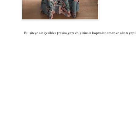
Bu siteye ait içerikler (resim,yazı vb.) izinsiz kopyalanamaz ve alıntı ya