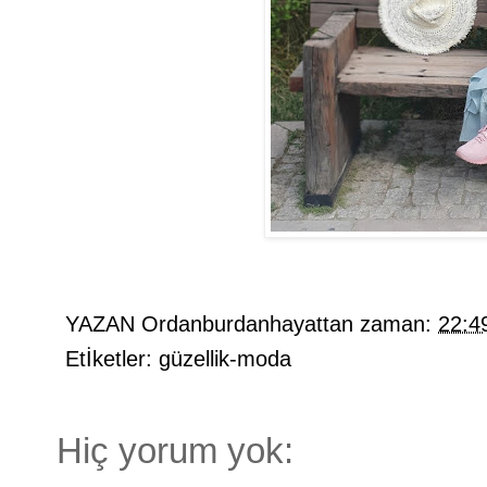
YAZAN
Ordanburdanhayattan
zaman:
22:4
Etİketler:
güzellik-moda
Hiç yorum yok: