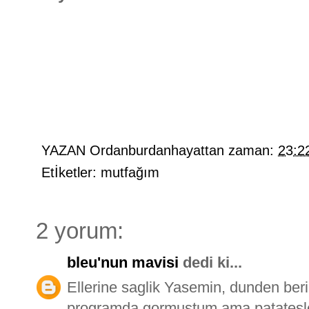
YAZAN
Ordanburdanhayattan
zaman:
23:2
Etİketler:
mutfağım
2 yorum:
bleu'nun mavisi
dedi ki...
Ellerine saglik Yasemin, dunden beri 
programda gormustum ama patatesle