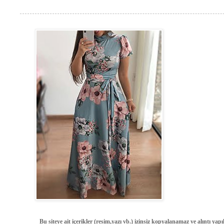
Bu siteye ait içerikler (resim,yazı vb.) izinsiz kopyalanamaz ve alıntı ya