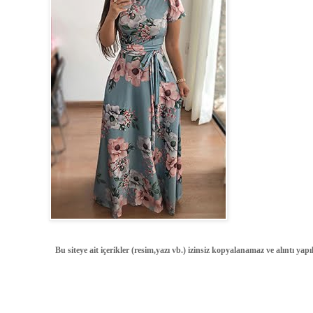
Bu siteye ait içerikler (resim,yazı vb.) izinsiz kopyalanamaz ve alıntı ya