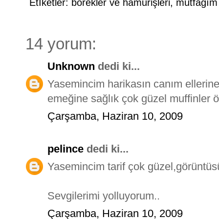
Etİketler:
börekler ve hamurişleri
,
mutfağım
14 yorum:
Unknown
dedi ki...
Yasemincim harikasın canım ellerin
emeğine sağlık çok güzel muffinler 
Çarşamba, Haziran 10, 2009
pelince
dedi ki...
Yasemincim tarif çok güzel,görüntüsüd
Sevgilerimi yolluyorum..
Çarşamba, Haziran 10, 2009