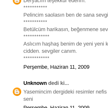
Deryacım teşekkür ederim.
***********
Pelincim saolasın ben de sana sevgi
***********
Betülcüm harikasın, beğenmene sev
************
Aslıcım haşhaş benim de yeni yeni 
cidden. sevgiler canım.
************
Perşembe, Haziran 11, 2009
Unknown
dedi ki...
Yasemincim dergideki resimler nefis t
seni
Perşembe, Haziran 11, 2009