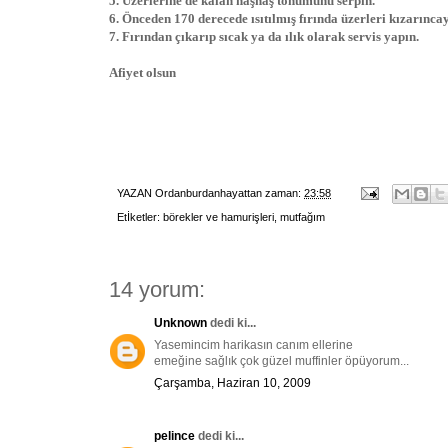
5. Üzerlerine de kalan haşhaş tohumunu serpin.
6. Önceden 170 derecede ısıtılmış fırında üzerleri kızarınca
7. Fırından çıkarıp sıcak ya da ılık olarak servis yapın.
Afiyet olsun
YAZAN
Ordanburdanhayattan
zaman:
23:58
Etİketler:
börekler ve hamurişleri
,
mutfağım
14 yorum:
Unknown
dedi ki...
Yasemincim harikasın canım ellerine
emeğine sağlık çok güzel muffinler öpüyorum...
Çarşamba, Haziran 10, 2009
pelince
dedi ki...