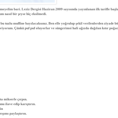
tmeyelim bari. Leziz Dergisi Haziran 2009 sayısında yayınlanan ilk tarifle baş
 nasıl bir şeyse hiç eksilmedi.
 bu tuzlu muffine bayılacaksınız. Ben elle yoğrulup şekil verilenlerden ziyade b
eviyorum. Çünkü puf puf oluyorlar ve süngerimsi hali ağızda dağılan kıtır poğ
ta mikserle çırpın.
nu ilave edip karıştırın.
in
rışımı paylaştırın.