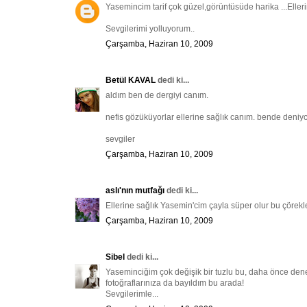
Yasemincim tarif çok güzel,görüntüsüde harika ...Ellerin
Sevgilerimi yolluyorum..
Çarşamba, Haziran 10, 2009
Betül KAVAL
dedi ki...
aldım ben de dergiyi canım.
nefis gözüküyorlar ellerine sağlık canım. bende deniyce
sevgiler
Çarşamba, Haziran 10, 2009
aslı'nın mutfağı
dedi ki...
Ellerine sağlık Yasemin'cim çayla süper olur bu çörekle
Çarşamba, Haziran 10, 2009
Sibel
dedi ki...
Yaseminciğim çok değişik bir tuzlu bu, daha önce den
fotoğraflarınıza da bayıldım bu arada!
Sevgilerimle...