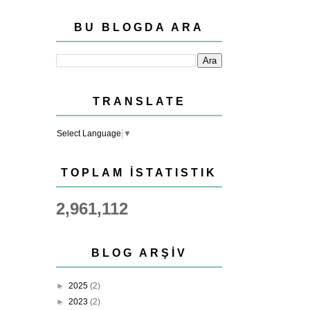
BU BLOGDA ARA
TRANSLATE
Select Language
▼
TOPLAM İSTATISTIK
2,961,112
BLOG ARŞIV
►
2025
(2)
►
2023
(2)