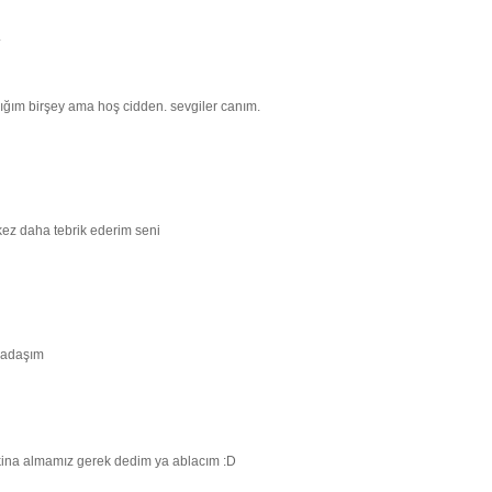
.
ğım birşey ama hoş cidden. sevgiler canım.
 kez daha tebrik ederim seni
rkadaşım
akina almamız gerek dedim ya ablacım :D