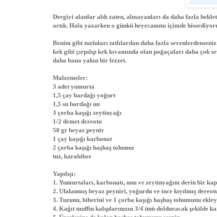
Dergiyi alanlar aldı zaten, almayanları da daha fazla bekle
artık. Hala yazarken o günkü heyecanımı içimde hissediyorum
Benim gibi tuzluları tatlılardan daha fazla sevenlerdenseniz
kek gibi çırpılıp kek kıvamında olan poğaçaları daha çok s
daha bana yakın bir lezzet.
Malzemeler:
3 adet yumurta
1,5 çay bardağı yoğurt
1,5 su bardağı un
3 çorba kaşığı zeytinyağı
1/2 demet dereotu
50 gr beyaz peynir
1 çay kaşığı karbonat
2 çorba kaşığı haşhaş tohumu
tuz, karabiber
Yapılışı:
1. Yumurtaları, karbonatı, unu ve zeytinyağını derin bir kap
2. Ufalanmış beyaz peyniri, yoğurdu ve ince kıyılmış dereotu
3. Tuzunu, biberini ve 1 çorba kaşığı haşhaş tohumunu ekley
4. Kağıt muffin kalıplarınızın 3/4 ünü dolduracak şekilde ka