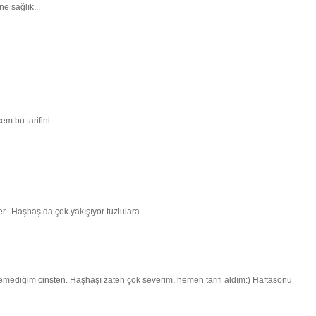
e sağlık...
m bu tarifini.
r.. Haşhaş da çok yakışıyor tuzlulara..
emediğim cinsten. Haşhaşı zaten çok severim, hemen tarifi aldım:) Haftasonu