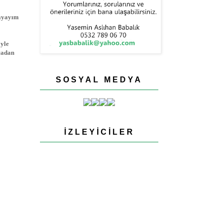
layayım
öyle
acadan
SOSYAL MEDYA
İZLEYICILER