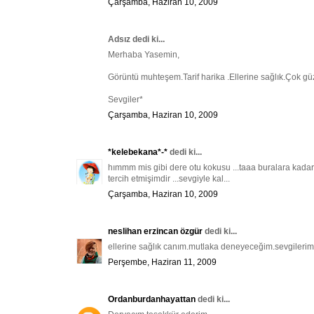
Çarşamba, Haziran 10, 2009
Adsız dedi ki...
Merhaba Yasemin,
Görüntü muhteşem.Tarif harika .Ellerine sağlık.Çok gü
Sevgiler*
Çarşamba, Haziran 10, 2009
*kelebekana*-*
dedi ki...
hımmm mis gibi dere otu kokusu ...taaa buralara kadar 
tercih etmişimdir ...sevgiyle kal...
Çarşamba, Haziran 10, 2009
neslihan erzincan özgür
dedi ki...
ellerine sağlık canım.mutlaka deneyeceğim.sevgileriml
Perşembe, Haziran 11, 2009
Ordanburdanhayattan
dedi ki...