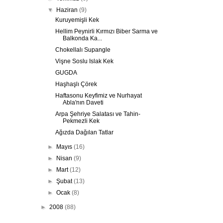
▼
Haziran
(9)
Kuruyemişli Kek
Hellim Peynirli Kırmızı Biber Sarma ve
Balkonda Ka...
Chokellalı Supangle
Vişne Soslu Islak Kek
GUGDA
Haşhaşlı Çörek
Haftasonu Keyfimiz ve Nurhayat
Abla'nın Daveti
Arpa Şehriye Salatası ve Tahin-
Pekmezli Kek
Ağızda Dağılan Tatlar
►
Mayıs
(16)
►
Nisan
(9)
►
Mart
(12)
►
Şubat
(13)
►
Ocak
(8)
►
2008
(88)