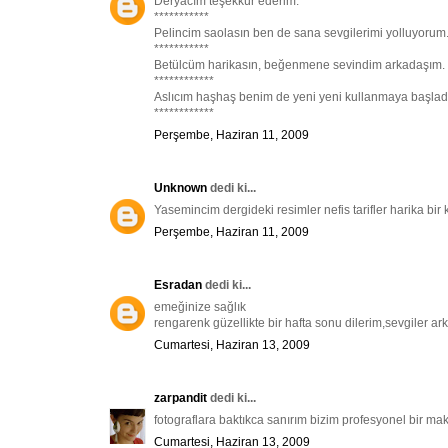
Deryacım teşekkür ederim.
***********
Pelincim saolasın ben de sana sevgilerimi yolluyorum
***********
Betülcüm harikasın, beğenmene sevindim arkadaşım.
************
Aslıcım haşhaş benim de yeni yeni kullanmaya başladı
************
Perşembe, Haziran 11, 2009
Unknown
dedi ki...
Yasemincim dergideki resimler nefis tarifler harika bir
Perşembe, Haziran 11, 2009
Esradan
dedi ki...
emeğinize sağlık
rengarenk güzellikte bir hafta sonu dilerim,sevgiler a
Cumartesi, Haziran 13, 2009
zarpandit
dedi ki...
fotograflara baktıkca sanırım bizim profesyonel bir m
Cumartesi, Haziran 13, 2009