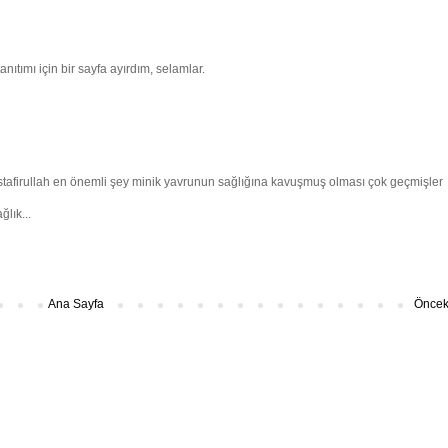
tımı için bir sayfa ayırdım, selamlar.
stafirullah en önemli şey minik yavrunun sağlığına kavuşmuş olması çok geçmişler
lık...
Ana Sayfa
Önceki