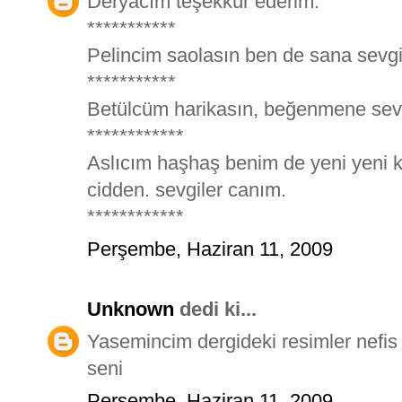
Deryacım teşekkür ederim.
***********
Pelincim saolasın ben de sana sevgi
***********
Betülcüm harikasın, beğenmene sev
************
Aslıcım haşhaş benim de yeni yeni 
cidden. sevgiler canım.
************
Perşembe, Haziran 11, 2009
Unknown
dedi ki...
Yasemincim dergideki resimler nefis t
seni
Perşembe, Haziran 11, 2009