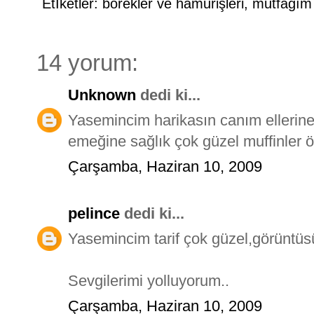
Etİketler:
börekler ve hamurişleri
,
mutfağım
14 yorum:
Unknown
dedi ki...
Yasemincim harikasın canım ellerin
emeğine sağlık çok güzel muffinler 
Çarşamba, Haziran 10, 2009
pelince
dedi ki...
Yasemincim tarif çok güzel,görüntüsüd
Sevgilerimi yolluyorum..
Çarşamba, Haziran 10, 2009