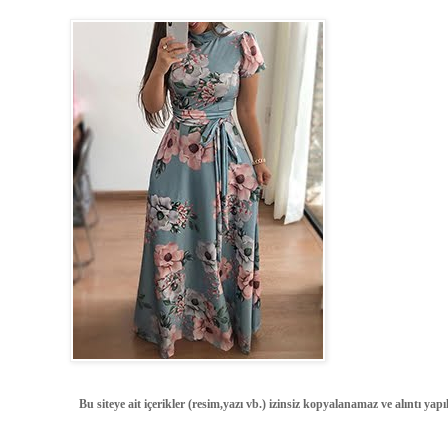
Bu siteye ait içerikler (resim,yazı vb.) izinsiz kopyalanamaz ve alıntı ya