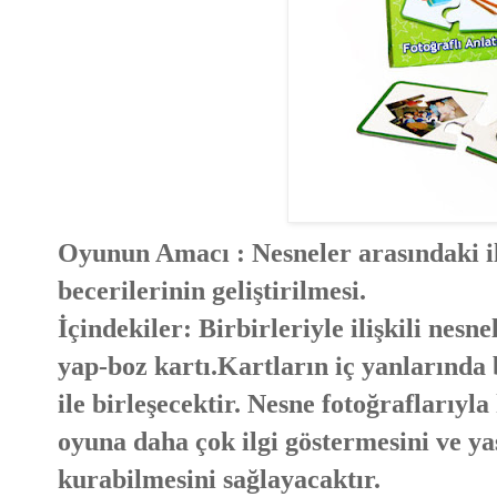
Oyunun Amacı : Nesneler arasındaki i
becerilerinin geliştirilmesi.
İçindekiler: Birbirleriyle ilişkili nesn
yap-boz kartı.Kartların iç yanlarında 
ile birleşecektir. Nesne fotoğraflarıy
oyuna daha çok ilgi göstermesini ve ya
kurabilmesini sağlayacaktır.