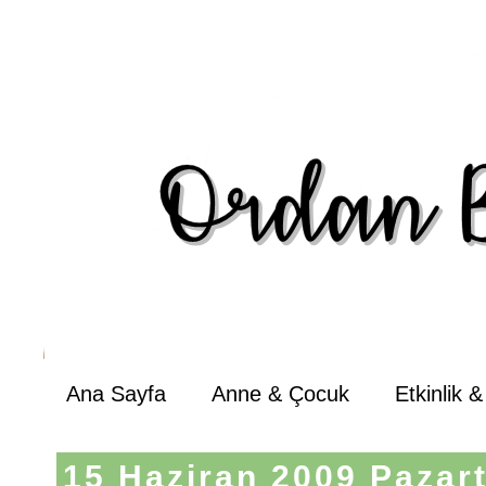
Ana Sayfa
Anne & Çocuk
Etkinlik 
15 Haziran 2009 Pazar