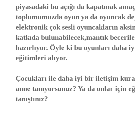
piyasadaki bu açığı da kapatmak amaç
toplumumuzda oyun ya da oyuncak deyi
elektronik çok sesli oyuncakların aksin
katkıda bulunabilecek,mantık becerile
hazırlıyor. Öyle ki bu oyunları daha iy
eğitimleri alıyor.
Çocukları ile daha iyi bir iletişim ku
anne tanıyorsunuz? Ya da onlar için eğ
tanıştınız?