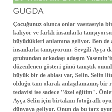
GUGDA
Çocuğunuz olunca onlar vasıtasıyla 
kalıyor ve farklı insanlarla tanışıyor
büyüdükleri anlamına geliyor. Ben de 
insanlarla tanışıyorum. Sevgili Ayça d
grubundan arkadaşı adaşım Yasemin'in
düzenlenen gösteri günü tanıştık onun
büyük bir de ablası var, Selin. Selin l
olduğu tam olarak anlaşılamamış bir ra
tedavisi ise sadece ''özel eğitim''. Ön
Ayça Selin için birtakım fotoğraflı oy
dünyaya geliyor. Onun da bu tarz oyun