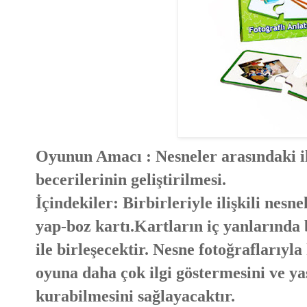
Oyunun Amacı : Nesneler arasındaki i
becerilerinin geliştirilmesi.
İçindekiler: Birbirleriyle ilişkili nesn
yap-boz kartı.Kartların iç yanlarında 
ile birleşecektir. Nesne fotoğraflarıy
oyuna daha çok ilgi göstermesini ve ya
kurabilmesini sağlayacaktır.