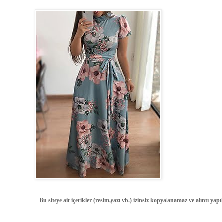
Bu siteye ait içerikler (resim,yazı vb.) izinsiz kopyalanamaz ve alıntı ya