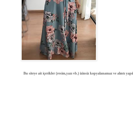
Bu siteye ait içerikler (resim,yazı vb.) izinsiz kopyalanamaz ve alıntı ya