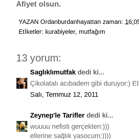
Afiyet olsun.
YAZAN
Ordanburdanhayattan
zaman:
16:0
Etİketler:
kurabiyeler
,
mutfağım
13 yorum:
Saglıklımutfak
dedi ki...
Çikolatalı acıbadem gibi duruyor:) El
Salı, Temmuz 12, 2011
Zeynep'le Tarifler
dedi ki...
wuuuu nefisti gerçekten:)))
ellerine sağlık yasocum:))))