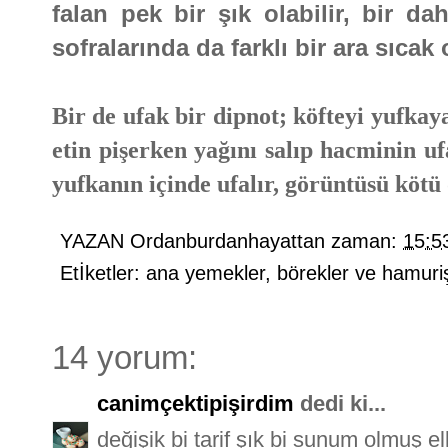
falan pek bir şık olabilir, bir da
sofralarında da farklı bir ara sıcak 
Bir de ufak bir dipnot; köfteyi yufk
etin pişerken yağını salıp hacminin 
yufkanın içinde ufalır, görüntüsü kötü
YAZAN
Ordanburdanhayattan
zaman:
15:5
Etİketler:
ana yemekler
,
börekler ve hamuriş
14 yorum:
canimçektipişirdim
dedi ki...
değişik bi tarif şık bi sunum olmuş ell