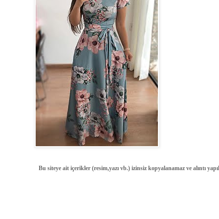
Bu siteye ait içerikler (resim,yazı vb.) izinsiz kopyalanamaz ve alıntı ya