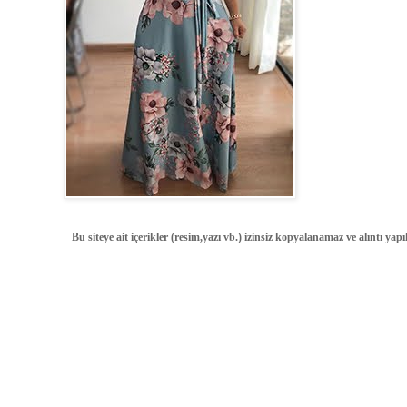
Bu siteye ait içerikler (resim,yazı vb.) izinsiz kopyalanamaz ve alıntı ya