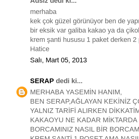
Adsız dedi ki...
merhaba
kek çok güzel görünüyor ben de ya
bir eksik var galiba kakao ya da çikol
krem şanti hususu 1 paket derken 2 
Hatice
Salı, Mart 05, 2013
SERAP
dedi ki...
MERHABA YASEMİN HANIM,
BEN SERAP,AĞLAYAN KEKİNİZ 
YALNIZ TARİFİ ALIRKEN DİKKAT
KAKAOYU NE KADAR MİKTARDA
BORCAMINIZ NASIL BİR BORCA
KREM ŞANTİ 1 POŞET AMA NASI