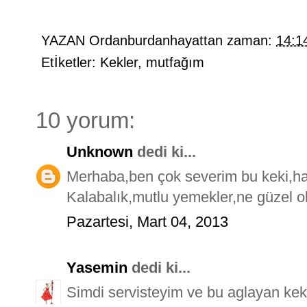
YAZAN
Ordanburdanhayattan
zaman:
14:1
Etİketler:
Kekler
,
mutfağım
10 yorum:
Unknown
dedi ki...
Merhaba,ben çok severim bu keki,hat
Kalabalık,mutlu yemekler,ne güzel olu
Pazartesi, Mart 04, 2013
Yasemin
dedi ki...
Simdi servisteyim ve bu aglayan kek