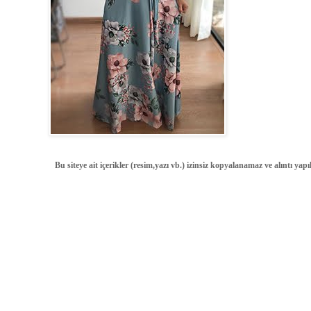
Bu siteye ait içerikler (resim,yazı vb.) izinsiz kopyalanamaz ve alıntı ya