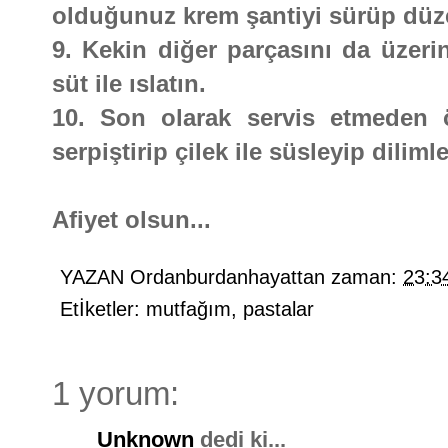
olduğunuz krem şantiyi sürüp düzenl
9. Kekin diğer parçasını da üzerin
süt ile ıslatın.
10. Son olarak servis etmeden 
serpiştirip çilek ile süsleyip diliml
Afiyet olsun...
YAZAN
Ordanburdanhayattan
zaman:
23:3
Etİketler:
mutfağım
,
pastalar
1 yorum:
Unknown
dedi ki...