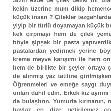
Sizin evde de çilek delisi bir uf
kekin üzerine mum dikip hemence
küçük insan ? Çilekler tezgahlarda
yiyip bir türlü doyamayan küçük b
kek çırpmayı hem de çilek yemey
böyle şipşak bir pasta yapıverdik 
pastalardan yedirmek yerine böy
krema meyve karışımı ile hem onl
hem de birlikte bir şeyler ortaya 
de alınmış yaz tatiline girilmişke
Öğrenmeleri ve emeğe saygı duym
onları dahil edin. Erkek kız ayrı
da bulaştırın. Yumurta kırmanın, 
haylaz en dize getirilemez çocu