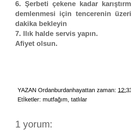
6. Şerbeti çekene kadar karıştır
demlenmesi için tencerenin üzer
dakika bekleyin
7. Ilık halde servis yapın.
Afiyet olsun.
YAZAN
Ordanburdanhayattan
zaman:
12:3
Etİketler:
mutfağım
,
tatlılar
1 yorum: