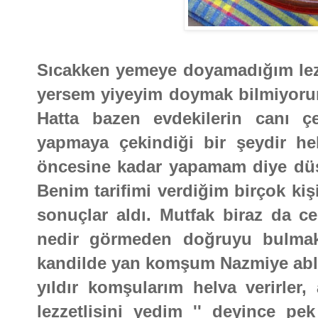
Sıcakken yemeye doyamadığım lezze
yersem yiyeyim doymak bilmiyorum
Hatta bazen evdekilerin canı ç
yapmaya çekindiği bir şeydir he
öncesine kadar yapamam diye düş
Benim tarifimi verdiğim birçok kiş
sonuçlar aldı. Mutfak biraz da c
nedir görmeden doğruyu bulma
kandilde yan komşum Nazmiye ablan
yıldır komşularım helva verirler
lezzetlisini yedim '' deyince pe