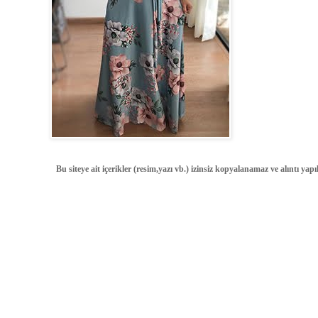
Bu siteye ait içerikler (resim,yazı vb.) izinsiz kopyalanamaz ve alıntı ya