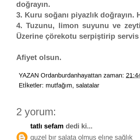
doğrayın.
3. Kuru soğanı piyazlık doğrayın. H
4. Tuzunu, limon suyunu ve zeytin
Üzerine çörekotu serpiştirip servis
Afiyet olsun.
YAZAN
Ordanburdanhayattan
zaman:
21:4
Etİketler:
mutfağım
,
salatalar
2 yorum:
tatlı sefam
dedi ki...
guzel bır salata olmus elıne sağlık