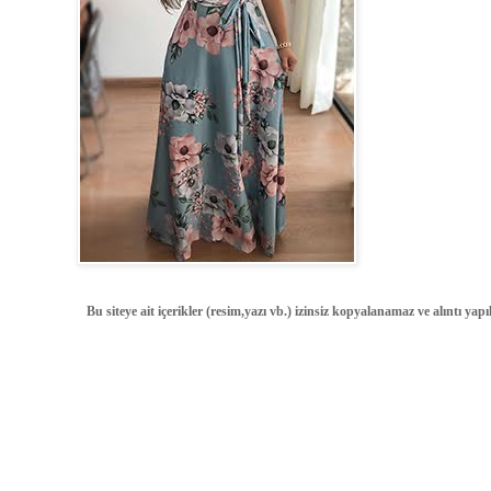
Bu siteye ait içerikler (resim,yazı vb.) izinsiz kopyalanamaz ve alıntı ya