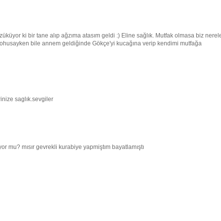
üyor ki bir tane alıp ağzıma atasım geldi :) Eline sağlık. Mutfak olmasa biz nerel
 Lohusayken bile annem geldiğinde Gökçe'yi kucağına verip kendimi mutfağa
nize saglık.sevgiler
yor mu? mısır gevrekli kurabiye yapmiştım bayatlamıştı