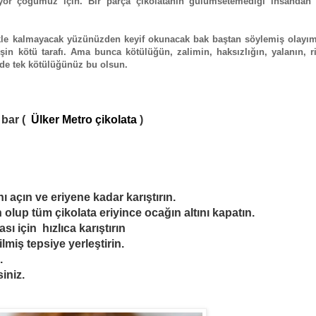
ıyor çoğumuz için. Bir parça çikolatanın gülümsetemediği insandan
ekle kalmayacak yüzünüzden keyif okunacak bak baştan söylemiş olayı
şin kötü tarafı. Ama bunca kötülüğün, zalimin, haksızlığın, yalanın, r
n de tek kötülüğünüz bu olsun.
 bar (
Ülker Metro çikolata
)
nı açın ve eriyene kadar karıştırın.
 olup tüm çikolata eriyince ocağın altını kapatın.
sı için hızlıca karıştırın
lmiş tepsiye yerleştirin.
.
siniz.