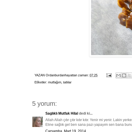
YAZAN
Ordanburdanhayattan
zaman:
07:25
Etİketler:
mutfağım
,
tatlılar
5 yorum:
Saglıklı Mutfak Hilal
dedi ki...
Allah Allah çıtır çıtır kıtır kıtır. Yenir mi yenir. Lakin 
Eline sağlık gel ben sana pazı yapayım sen bana bunu
Çarşamba, Mart 19, 2014