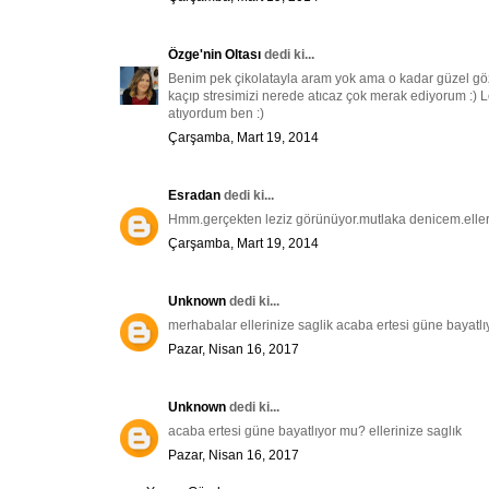
Özge'nin Oltası
dedi ki...
Benim pek çikolatayla aram yok ama o kadar güzel gözük
kaçıp stresimizi nerede atıcaz çok merak ediyorum :)
atıyordum ben :)
Çarşamba, Mart 19, 2014
Esradan
dedi ki...
Hmm.gerçekten leziz görünüyor.mutlaka denicem.elleri
Çarşamba, Mart 19, 2014
Unknown
dedi ki...
merhabalar ellerinize saglik acaba ertesi güne bayatlı
Pazar, Nisan 16, 2017
Unknown
dedi ki...
acaba ertesi güne bayatlıyor mu? ellerinize saglık
Pazar, Nisan 16, 2017