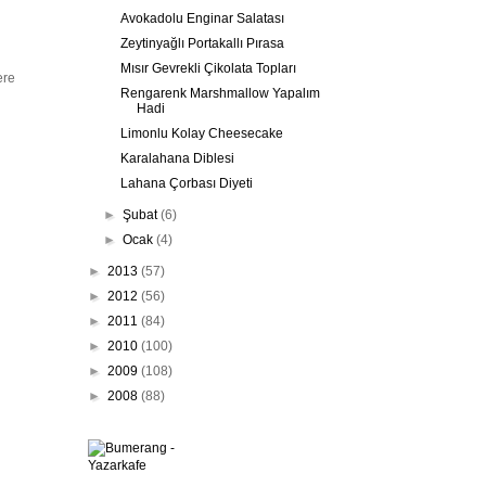
Avokadolu Enginar Salatası
Zeytinyağlı Portakallı Pırasa
Mısır Gevrekli Çikolata Topları
ere
Rengarenk Marshmallow Yapalım
Hadi
Limonlu Kolay Cheesecake
Karalahana Diblesi
Lahana Çorbası Diyeti
►
Şubat
(6)
►
Ocak
(4)
►
2013
(57)
►
2012
(56)
►
2011
(84)
►
2010
(100)
►
2009
(108)
►
2008
(88)