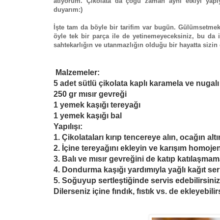
atıyorum. Çikolata da çoğu zaman aynı etkiyi yap
duyarım:)
İşte tam da böyle bir tarifim var bugün. Gülümsetm
öyle tek bir parça ile de yetinemeyeceksiniz, bu da i
sahtekarlığın ve utanmazlığın olduğu bir hayatta sizi
Malzemeler:
5 adet sütlü çikolata kaplı karamela ve nugalı
250 gr mısır gevreği
1 yemek kaşığı tereyağı
1 yemek kaşığı bal
Yapılışı:
1. Çikolataları kırıp tencereye alın, ocağın altı
2. İçine tereyağını ekleyin ve karışım homojen
3. Balı ve mısır gevreğini de katıp katılaşmama
4. Dondurma kaşığı yardımıyla yağlı kağıt seri
5. Soğuyup sertleştiğinde servis edebilirsiniz
Dilerseniz içine fındık, fıstık vs. de ekleyebilir