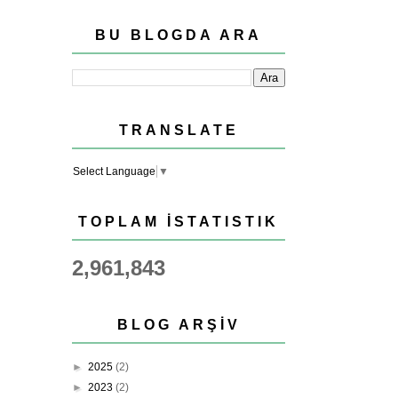
BU BLOGDA ARA
TRANSLATE
Select Language
▼
TOPLAM İSTATISTIK
2,961,843
BLOG ARŞIV
►
2025
(2)
►
2023
(2)