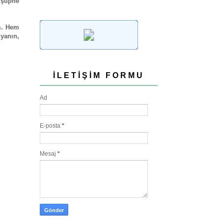
 şüphe
m. Hem
iyanın,
İLETIŞIM FORMU
Ad
E-posta
*
Mesaj
*