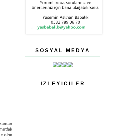
SOSYAL MEDYA
İZLEYICILER
e zaman
mutfak
de olsa