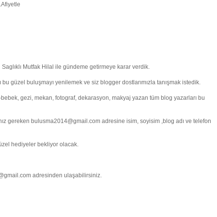
Afiyetle
Saglıklı Mutfak Hilal ile gündeme getirmeye karar verdik.
ı bu güzel buluşmayı yenilemek ve siz blogger dostlarımızla tanışmak istedik.
-bebek, gezi, mekan, fotograf, dekarasyon, makyaj yazan tüm blog yazarları bu
pmanız gereken bulusma2014@gmail.com adresine isim, soyisim ,blog adı ve telefon
güzel hediyeler bekliyor olacak.
4@gmail.com adresinden ulaşabilirsiniz.