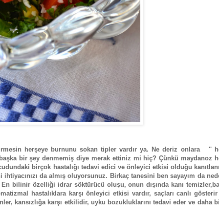
endirmesin herşeye burnunu sokan tipler vardır ya. Ne deriz onlara '' 
aşka bir şey denmemiş diye merak ettiniz mi hiç? Çünkü maydanoz h
ücudundaki birçok hastalığı tedavi edici ve önleyici etkisi olduğu kanıtla
 ihtiyacınızı da almış oluyorsunuz. Birkaç tanesini ben sayayım da ne
n bilinir özelliği idrar söktürücü oluşu, onun dışında kanı temizler,b
omatizmal hastalıklara karşı önleyici etkisi vardır, saçları canlı gösteri
er, kansızlığa karşı etkilidir, uyku bozukluklarını tedavi eder ve daha b