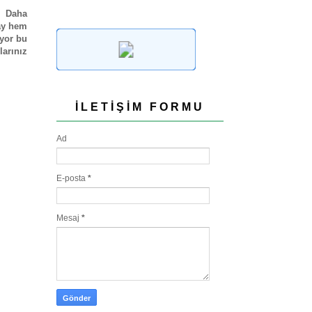
. Daha
ay hem
ıyor bu
arınız
İLETIŞIM FORMU
Ad
E-posta
*
Mesaj
*