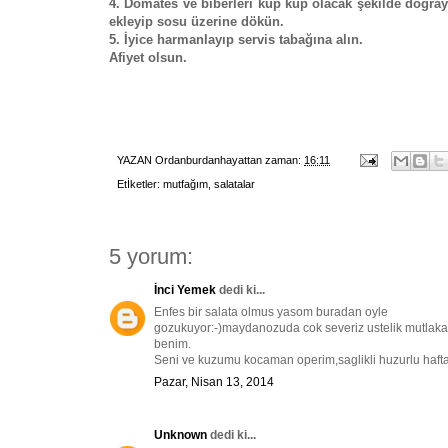
4. Domates ve biberleri küp küp olacak şekilde doğra
ekleyip sosu üzerine dökün.
5. İyice harmanlayıp servis tabağına alın.
Afiyet olsun.
YAZAN
Ordanburdanhayattan
zaman:
16:11
Etİketler:
mutfağım
,
salatalar
5 yorum:
İnci Yemek
dedi ki...
Enfes bir salata olmus yasom buradan oyle
gozukuyor:-)maydanozuda cok severiz ustelik mutlaka d
benim.
Seni ve kuzumu kocaman operim,saglikli huzurlu haftala
Pazar, Nisan 13, 2014
Unknown
dedi ki...