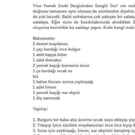
Yine Yemek Zevki Dergisinden Sevgili İnci' nin mek
doğrusu tamamen aynı olmasa da esinlendim diyelim.
de çok lezzetli. Balık sofralarına çok yakışan bir salat
salataya. Eğer sizin de buzdolabınızda alındıktan 
oluyorsa kesinlikle bu salatayı yapın. Evde hangi malz
Malzemeler:
2 demet maydanoz
1 çay bardağı ince bulgur
1 adet kapya biber
1 adet domates
2 yemek kaşığı konserve mısır
1 ça bardağı sıcak su
tuz
1 kahve fincanı sızma zeytinyağı
1 adet limon
1 yemek kaşığı nar ekşisi
1 diş sarımsak
Yapılışı:
1. Bulguru bir kaba alıp üzerine sıcak suyu ekleyip şiş
2. Yıkayıp iyice süzülen maydanozları ince ince kıyıp k
3. Sosu için zeytinyağı, limon, nar ekşisini karıştırıp i