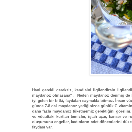
Hani gerekli gereksiz, kendisini ilgilendirsin ilgil
maydanoz olmasana'' . Neden maydanoz denmiş de b
iyi gelen bir bitki, faydaları saymakla bitmez. İnsan v
günde 7-8 dal maydanoz yediğinizde günlük C vitamini
daha fazla maydanoz tüketmemiz gerektiğini görelim. E
ve vücuttaki kurtları temizler, iştah açar, kanser ve r
oluşumunu engeller, kadınların adet dönemlerini düzenl
faydası var.