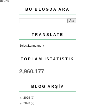
 tuzunu
BU BLOGDA ARA
TRANSLATE
Select Language
▼
TOPLAM İSTATISTIK
2,960,177
BLOG ARŞIV
►
2025
(2)
►
2023
(2)