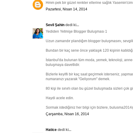
Hmm pek bir güzel renkler ellerine sağlık Yasemin'cim.
Pazartesi, Nisan 14, 2014
Sevil Şahin
dedi ki...
Yediden Yetmişe Blogger Buluşması 1
Uzun zamandır plandığım blogger buluşmasını, sevgili 
Bundan bir kaç sene önce yaklaşık 120 kişinin katıldığ
İstanbul'da bulunan tüm moda, yemek, teknoloji, anne
buluşmaya davetlidir.
Bizlerle keyifli bir kaç saat geçirmek isterseniz, ya
numaranızı yazarak "Geliyorum" demek.
80 kişi ile sınırlı olan bu güzel buluşmada sizleri çok 
Haydi acele edin.
Sormak istediğiniz her bilgi için bizlere, bulusma201
Çarşamba, Nisan 16, 2014
Hatice
dedi ki...