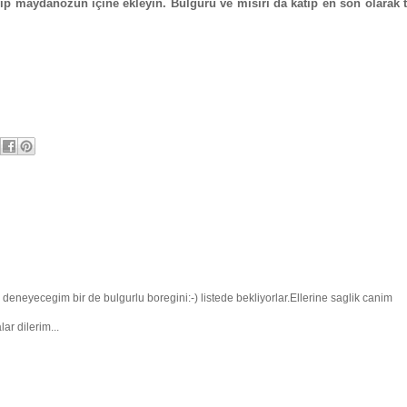
yıp maydanozun içine ekleyin. Bulguru ve mısırı da katıp en son olarak
eneyecegim bir de bulgurlu boregini:-) listede bekliyorlar.Ellerine saglik canim
r dilerim...