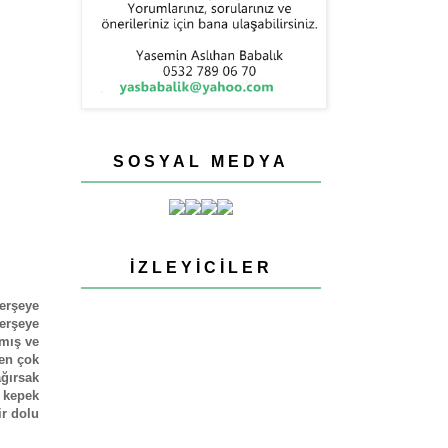
SOSYAL MEDYA
İZLEYICILER
herşeye
erşeye
nmış ve
den çok
ağırsak
r kepek
ir dolu