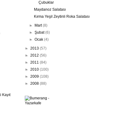
Çubuklar
Maydanoz Salatası
Kırma Yeşil Zeytinli Roka Salatası
►
Mart
(8)
►
Şubat
(6)
m
►
Ocak
(4)
►
2013
(57)
►
2012
(56)
►
2011
(84)
►
2010
(100)
►
2009
(108)
►
2008
(88)
 Kayıt