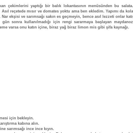
an çekimlerini yaptığı bir balık lokantasının menüsünden bu salata
 Asıl reçetede mısır ve domates yoktu ama ben ekledim. Yapımı da kol
a. Nar ekşisi ve sarımsağı sakın es geçmeyin, bence asıl lezzeti onlar kat
2 gün sonra kullanılmadığı için rengi sararmaya başlayan maydanozl
eme varsa onu katın içine, biraz yağ biraz limon mis gibi şifa kaynağı.
mesi için bekleyin.
arıştırma kabına alın.
çine sarımsağı ince ince kıyın.