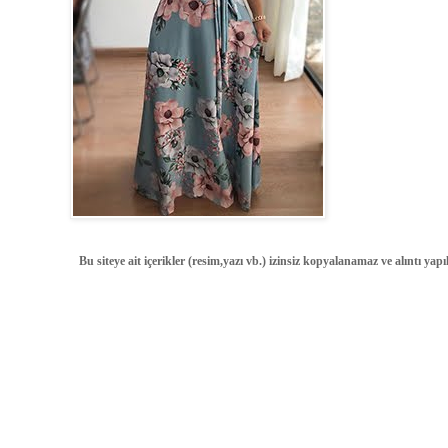
Bu siteye ait içerikler (resim,yazı vb.) izinsiz kopyalanamaz ve alıntı ya