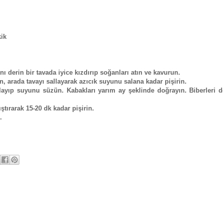
kik
ı derin bir tavada iyice kızdırıp soğanları atın ve kavurun.
n, arada tavayı sallayarak azıcık suyunu salana kadar pişirin.
aşlayıp suyunu süzün. Kabakları yarım ay şeklinde doğrayın. Biberleri d
ştırarak 15-20 dk kadar pişirin.
n.