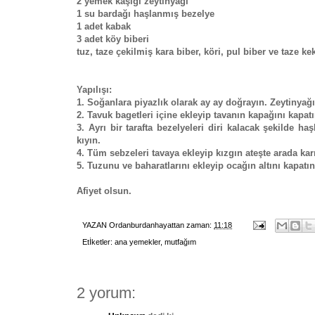
2 yemek kaşığı zeytinyağı
1 su bardağı haşlanmış bezelye
1 adet kabak
3 adet köy biberi
tuz, taze çekilmiş kara biber, köri, pul biber ve taze ke
Yapılışı:
1. Soğanlara piyazlık olarak ay ay doğrayın. Zeytinyağın
2. Tavuk bagetleri içine ekleyip tavanın kapağını kapatı
3. Ayrı bir tarafta bezelyeleri diri kalacak şekilde h
kıyın.
4. Tüm sebzeleri tavaya ekleyip kızgın ateşte arada karı
5. Tuzunu ve baharatlarını ekleyip ocağın altını kapatı
Afiyet olsun.
YAZAN
Ordanburdanhayattan
zaman:
11:18
Etİketler:
ana yemekler
,
mutfağım
2 yorum: