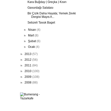
Kara Buğday ( Greçka ) Kısırı
Gavurdağı Salatası
Bir Çizik Daha Hayata; Yemek Zevki
Dergisi Mayıs A...
Sebzeli Tavuk Baget
►
Nisan
(4)
►
Mart
(8)
►
Şubat
(6)
►
Ocak
(4)
►
2013
(57)
►
2012
(56)
►
2011
(84)
►
2010
(100)
►
2009
(108)
►
2008
(88)