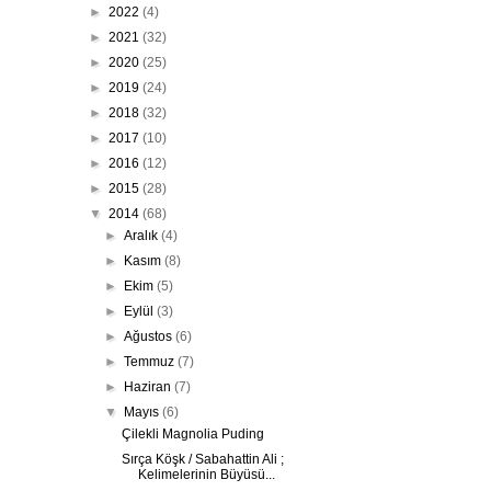
►
2022
(4)
►
2021
(32)
►
2020
(25)
►
2019
(24)
►
2018
(32)
►
2017
(10)
►
2016
(12)
►
2015
(28)
▼
2014
(68)
►
Aralık
(4)
►
Kasım
(8)
►
Ekim
(5)
►
Eylül
(3)
►
Ağustos
(6)
►
Temmuz
(7)
►
Haziran
(7)
▼
Mayıs
(6)
Çilekli Magnolia Puding
Sırça Köşk / Sabahattin Ali ;
Kelimelerinin Büyüsü...