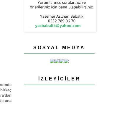
SOSYAL MEDYA
İZLEYICILER
erdinde
 birkaç
ra'dan
nde ona