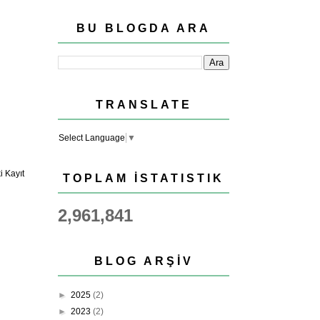
BU BLOGDA ARA
TRANSLATE
Select Language
▼
 Kayıt
TOPLAM İSTATISTIK
2,961,841
BLOG ARŞIV
►
2025
(2)
►
2023
(2)