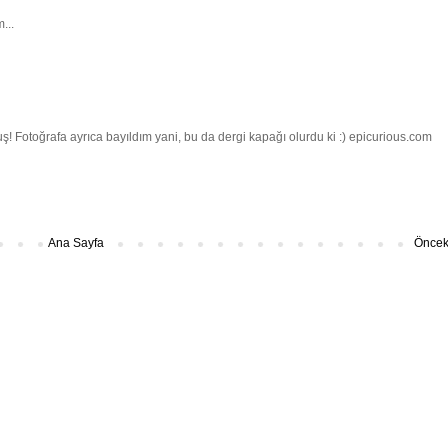
...
 Fotoğrafa ayrıca bayıldım yani, bu da dergi kapağı olurdu ki :) epicurious.com
Ana Sayfa
Önceki