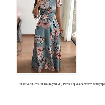
Bu siteye ait içerikler (resim,yazı vb.) izinsiz kopyalanamaz ve alıntı ya