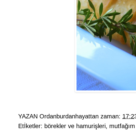
YAZAN
Ordanburdanhayattan
zaman:
17:2
Etİketler:
börekler ve hamurişleri
,
mutfağım