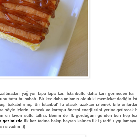
zaltmadan yağıyor lapa lapa kar. İstanbullu daha karı görmeden kar ta
lunu tuttu bu sabah. Bir kez daha anlamış olduk ki memleket dediğin İs
uş, bakabilirmiş. Bir İstanbul' lu olarak uzaktan izlemek bile onlarda
yle içlerini ısıtıcak ve kartopu öncesi enerjilerini yerine getirecek bi
n en favori sütlü tatlısı. Benim de ilk gördüğüm günden beri hep lezz
ir gezimizde
ilk kez tadına bakıp hayran kalınca ilk iş tarifi uygulamay
ı sıvadım :))