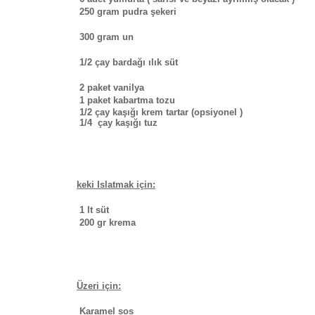
250 gram pudra şekeri
300 gram un
1/2 çay bardağı ılık süt
2 paket vanilya
1 paket kabartma tozu
1/2 çay kaşığı krem tartar
(opsiyonel )
1/4 çay kaşığı tuz
keki Islatmak için:
1 lt süt
200 gr krema
Üzeri için:
Kar
amel sos