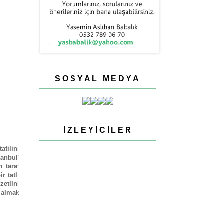
SOSYAL MEDYA
İZLEYICILER
tilini
tanbul'
n taraf
r tatlı
etlini
a almak