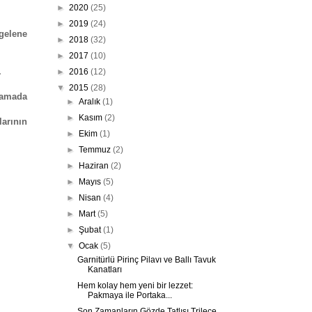
►
2020
(25)
►
2019
(24)
 gelene
►
2018
(32)
►
2017
(10)
.
►
2016
(12)
▼
2015
(28)
şamada
►
Aralık
(1)
►
Kasım
(2)
larının
►
Ekim
(1)
►
Temmuz
(2)
►
Haziran
(2)
►
Mayıs
(5)
►
Nisan
(4)
►
Mart
(5)
►
Şubat
(1)
▼
Ocak
(5)
Garnitürlü Pirinç Pilavı ve Ballı Tavuk
Kanatları
Hem kolay hem yeni bir lezzet:
Pakmaya ile Portaka...
Son Zamanların Gözde Tatlısı Trileçe