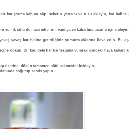
ları karıştırma kabına alıp, şekerin yarısını ve tuzu ekleyin, kar haline
pın ve ılık sütü de ilave edip un, vanilya ve kabartma tozunu içine eleyin
yavaş yavaş kar haline getirdiğiniz yumurta aklarına ilave edin. Bu a
 içine dökün. Bir kaç defa hafifçe tezgaha vurarak içindeki hava kabarcık
esip üzerine dökün tamamen sütü çekmesini bekleyin.
olabında soğutup servis yapın.