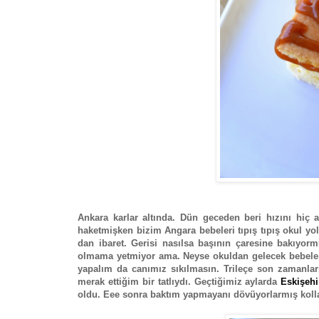
Ankara karlar altında. Dün geceden beri hızını hiç a
haketmişken bizim Angara bebeleri tıpış tıpış okul yo
dan ibaret. Gerisi nasılsa başının çaresine bakıyorm
olmama yetmiyor ama. Neyse okuldan gelecek bebelere şö
yapalım da canımız sıkılmasın. Trileçe son zamanları
merak ettiğim bir tatlıydı. Geçtiğimiz aylarda
Eskişeh
oldu. Eee sonra baktım yapmayanı dövüyorlarmış kollar