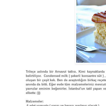
Trileçe aslında bir Arnavut tatlısı. Kimi kaynaklard
belirtiliyor. Condensed milk ( şekerli konsantre süt 
oluşan bir çeşit kek. Ben de araştırdığım birkaç reçet
anında da bitti. Eğer evde tüm malzemeleriniz mevcut
yavrular eminim beğenirler. İstanbul'un tatil yapan v
elbette :)))
Malzemeler:
6 adet yumurta ( sarısı ve beyazı ayrılmış olacak )