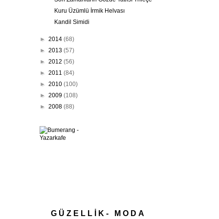
Kuru Üzümlü İrmik Helvası
Kandil Simidi
►
2014
(68)
►
2013
(57)
►
2012
(56)
►
2011
(84)
►
2010
(100)
►
2009
(108)
►
2008
(88)
GÜZELLİK- MODA