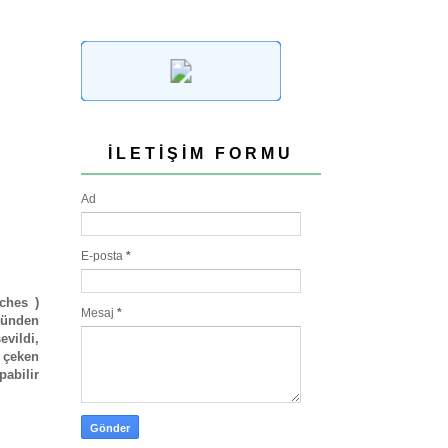
İLETIŞIM FORMU
Ad
E-posta
*
eches )
Mesaj
*
üsünden
evildi,
r çeken
pabilir