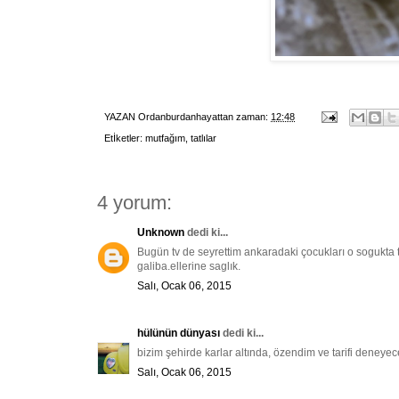
YAZAN
Ordanburdanhayattan
zaman:
12:48
Etİketler:
mutfağım
,
tatlılar
4 yorum:
Unknown
dedi ki...
Bugün tv de seyrettim ankaradaki çocukları o sogukta t
galiba.ellerine saglık.
Salı, Ocak 06, 2015
hülünün dünyası
dedi ki...
bizim şehirde karlar altında, özendim ve tarifi deneyec
Salı, Ocak 06, 2015