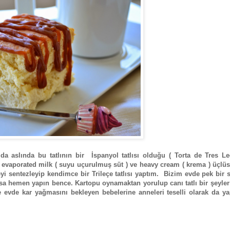
a da aslında bu tatlının bir İspanyol tatlısı olduğu ( Torta de Tres L
) , evaporated milk ( suyu uçurulmuş süt ) ve heavy cream ( krema ) üçl
eyi sentezleyip kendimce bir Trileçe tatlısı yaptım. Bizim evde pek bir s
sa hemen yapın bence. Kartopu oynamaktan yorulup canı tatlı bir şeyle
e evde kar yağmasını bekleyen bebelerine anneleri teselli olarak da ya