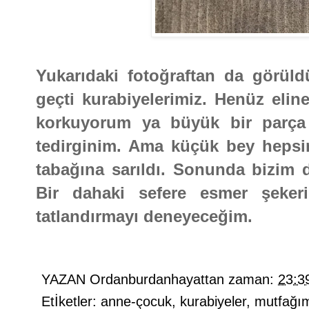
Yukarıdaki fotoğraftan da görül
geçti kurabiyelerimiz. Henüz elin
korkuyorum ya büyük bir parça 
tedirginim. Ama küçük bey hepsin
tabağına sarıldı. Sonunda bizim d
Bir dahaki sefere esmer şeker
tatlandırmayı deneyeceğim.
YAZAN
Ordanburdanhayattan
zaman:
23:3
Etİketler:
anne-çocuk
,
kurabiyeler
,
mutfağı