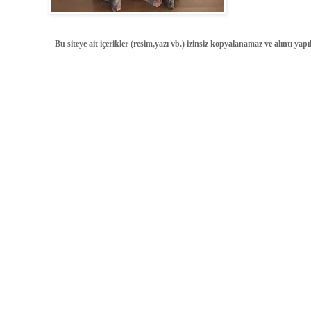
Bu siteye ait içerikler (resim,yazı vb.) izinsiz kopyalanamaz ve alıntı ya