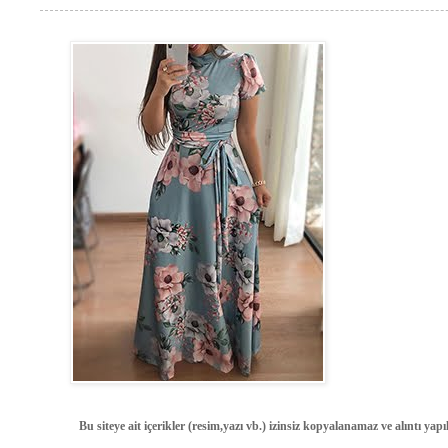
Bu siteye ait içerikler (resim,yazı vb.) izinsiz kopyalanamaz ve alıntı ya