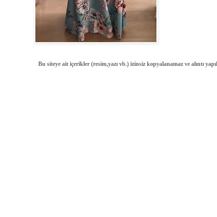
Bu siteye ait içerikler (resim,yazı vb.) izinsiz kopyalanamaz ve alıntı ya