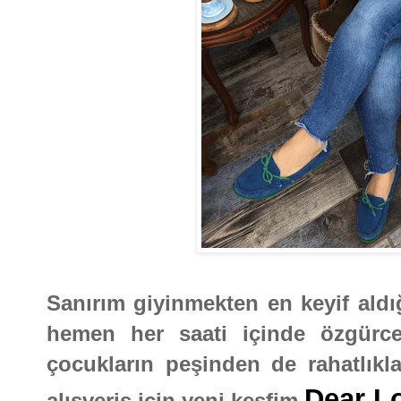
Sanırım giyinmekten en keyif aldığ
hemen her saati içinde özgürce
çocukların peşinden de rahatlıkl
Dear L
alışveriş için yeni keşfim