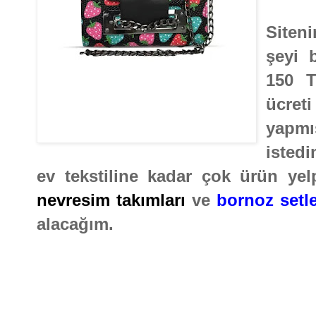
Siten
şeyi 
150 T
ücret
yapm
isted
ev tekstiline kadar çok ürün yelp
nevresim takımları
ve
bornoz setle
alacağım.