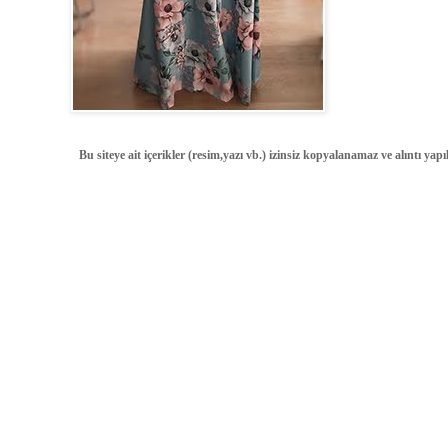
Bu siteye ait içerikler (resim,yazı vb.) izinsiz kopyalanamaz ve alıntı ya