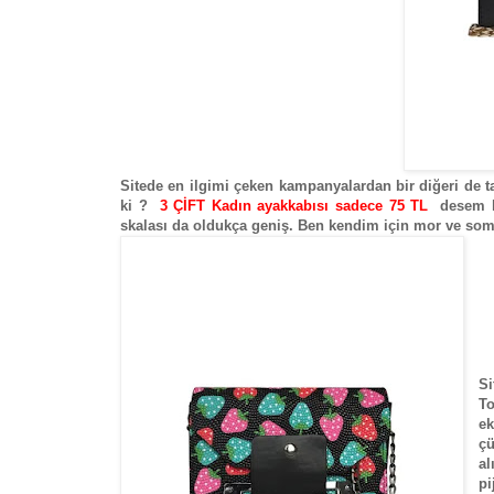
Sitede en ilgimi çeken kampanyalardan bir diğeri de ta
ki ?
3 ÇİFT Kadın ayakkabısı sadece 75 TL
desem h
skalası da oldukça geniş. Ben kendim için mor ve som
S
T
ek
çü
al
pi