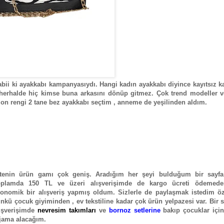
bii ki ayakkabı kampanyasıydı. Hangi kadın ayakkabı diyince kayıtsız ka
erhalde hiç kimse buna arkasını dönüp gitmez. Çok trend modeller v
on rengi 2 tane bez ayakkabı seçtim , anneme de yeşilinden aldım.
itenin ürün gamı çok geniş. Aradığım her şeyi bulduğum bir sayfa
oplamda 150 TL ve üzeri alışverişimde de kargo ücreti ödemed
onomik bir alışveriş yapmış oldum. Sizlerle de paylaşmak istedim öze
nkü çocuk giyiminden , ev tekstiline kadar çok ürün yelpazesi var. Bir 
ışverişimde
nevresim takımları
ve
bornoz setlerine
bakıp çocuklar için
jama alacağım.