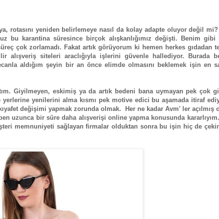
a, rotasını yeniden belirlemeye nasıl da kolay adapte oluyor değil mi
uz bu karantina süresince birçok alışkanlığımız değişti. Benim gibi
süreç çok zorlamadı. Fakat artık görüyorum ki hemen herkes gıdadan te
ilir alışveriş siteleri araclığıyla işlerini güvenle hallediyor. Burada 
ecanla aldığım şeyin bir an önce elimde olmasını beklemek işin en sa
ptım. Giyilmeyen, eskimiş ya da artık bedeni bana uymayan pek çok giy
 yerlerine yenilerini alma kısmı pek motive edici bu aşamada itiraf ed
 kıyafet değişimi yapmak zorunda olmak. Her ne kadar Avm' ler açılmış 
en uzunca bir süre daha alışverişi online yapma konusunda kararlıyım.
eri memnuniyeti sağlayan firmalar olduktan sonra bu işin hiç de çekin