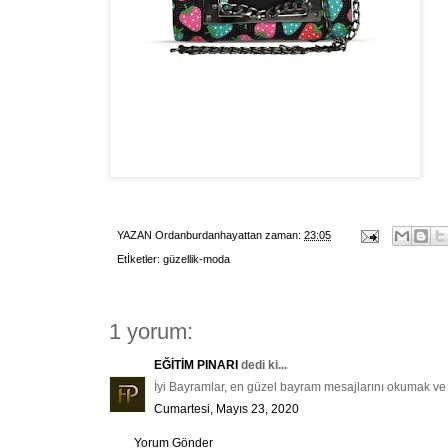
YAZAN
Ordanburdanhayattan
zaman:
23:05
Etİketler:
güzellik-moda
1 yorum:
EĞİTİM PINARI
dedi ki...
İyi Bayramlar, en güzel bayram mesajlarını okumak v
Cumartesi, Mayıs 23, 2020
Yorum Gönder