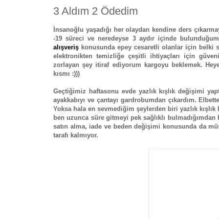
3 Aldım 2 Ödedim
İnsanoğlu yaşadığı her olaydan kendine ders çıkarmay
-19 süreci ve neredeyse 3 aydır içinde bulunduğum
alışveriş
konusunda epey cesaretli olanlar için belki 
elektronikten temizliğe çeşitli ihtiyaçları için güven
zorlayan şey itiraf ediyorum kargoyu beklemek. Hey
kısmı :)))
Geçtiğimiz haftasonu evde yazlık kışlık değişimi ya
ayakkabıyı ve çantayı gardrobumdan çıkardım. Elbette
Yoksa hala en sevmediğim şeylerden biri yazlık kışlık
ben uzunca süre gitmeyi pek sağlıklı bulmadığımdan b
satın alma, iade ve beden değişimi konusunda da müşt
tarafı kalmıyor.