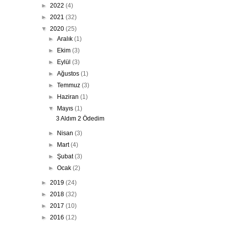
►
2022
(4)
►
2021
(32)
▼
2020
(25)
►
Aralık
(1)
►
Ekim
(3)
►
Eylül
(3)
►
Ağustos
(1)
►
Temmuz
(3)
►
Haziran
(1)
▼
Mayıs
(1)
3 Aldım 2 Ödedim
►
Nisan
(3)
►
Mart
(4)
►
Şubat
(3)
►
Ocak
(2)
►
2019
(24)
►
2018
(32)
►
2017
(10)
►
2016
(12)