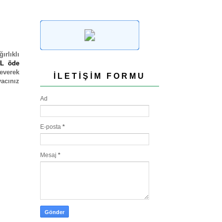
ırlıklı
TL öde
severek
İLETIŞIM FORMU
yacınız
Ad
E-posta
*
Mesaj
*