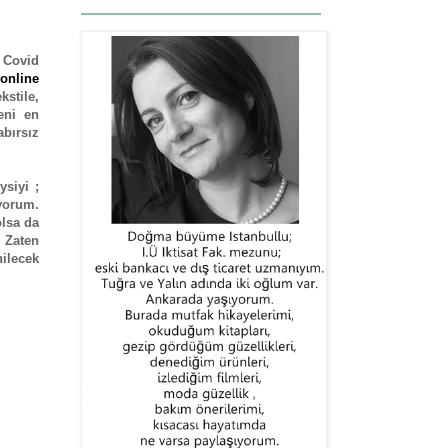
? Covid
online
kstile,
beni en
bırsız
siyi ;
iyorum.
olsa da
 Zaten
ilecek