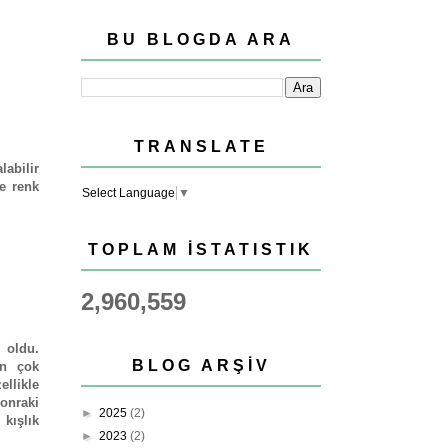
BU BLOGDA ARA
TRANSLATE
labilir
e renk
Select Language
▼
TOPLAM İSTATISTIK
2,960,559
 oldu.
BLOG ARŞIV
en çok
llikle
sonraki
►
2025
(2)
 kışlık
►
2023
(2)