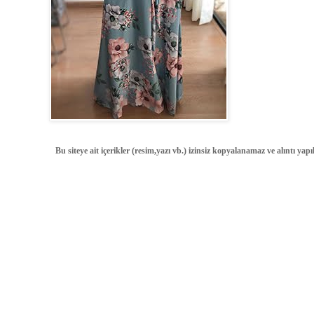
Bu siteye ait içerikler (resim,yazı vb.) izinsiz kopyalanamaz ve alıntı ya