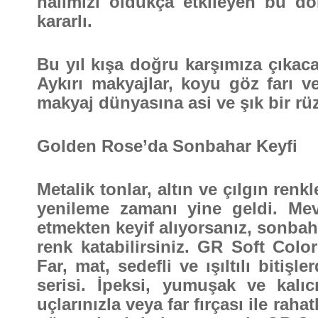
halimizi oldukça etkileyen bu dö
kararlı.
Bu yıl kışa doğru karşımıza çıkaca
Aykırı makyajlar, koyu göz farı 
makyaj dünyasına asi ve şık bir rü
Golden Rose’da Sonbahar Keyfi
Metalik tonlar, altın ve çılgın ren
yenileme zamanı yine geldi. Mevs
etmekten keyif alıyorsanız, sonba
renk katabilirsiniz. GR Soft Col
Far, mat, sedefli ve ışıltılı bitiş
serisi. İpeksi, yumuşak ve kalı
uçlarınızla veya far fırçası ile rahatl