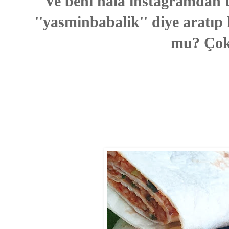
Ve beni hala instagramdan
''yasminbabalik'' diye aratıp 
mu? Çok