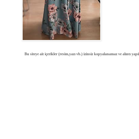
Bu siteye ait içerikler (resim,yazı vb.) izinsiz kopyalanamaz ve alıntı ya