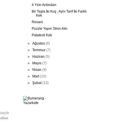
4 Yılın Ardından
Bir Taşla İki Kuş ; Aynı Tarif İki Farklı
Kek
Revani
Puzzle Yapın Stres Atın
Patatesli Kek
►
Ağustos
(6)
►
Temmuz
(7)
►
Haziran
(5)
►
Mayıs
(7)
►
Nisan
(9)
►
Mart
(10)
►
Şubat
(13)
isiyle
afları