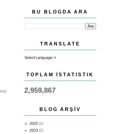
BU BLOGDA ARA
TRANSLATE
Select Language
▼
TOPLAM İSTATISTIK
2,959,867
rdeki
BLOG ARŞIV
►
2025
(2)
►
2023
(2)