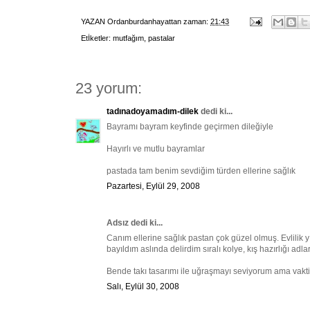
YAZAN
Ordanburdanhayattan
zaman:
21:43
Etİketler:
mutfağım
,
pastalar
23 yorum:
tadınadoyamadım-dilek
dedi ki...
Bayramı bayram keyfinde geçirmen dileğiyle
Hayırlı ve mutlu bayramlar
pastada tam benim sevdiğim türden ellerine sağlık
Pazartesi, Eylül 29, 2008
Adsız dedi ki...
Canım ellerine sağlık pastan çok güzel olmuş. Evlilik 
bayıldım aslında delirdim sıralı kolye, kış hazırlığı adl
Bende takı tasarımı ile uğraşmayı seviyorum ama vaktim
Salı, Eylül 30, 2008