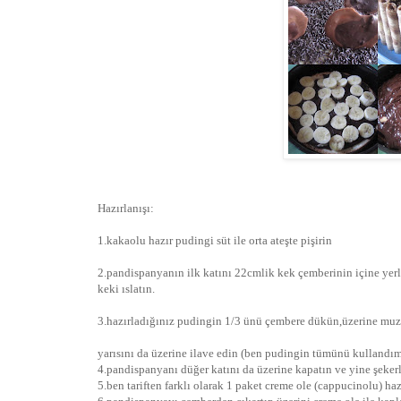
Hazırlanışı:
1.kakaolu hazır pudingi süt ile orta ateşte pişirin
2.pandispanyanın ilk katını 22cmlik kek çemberinin içine yerleşt
keki ıslatın.
3.hazırladığınız pudingin 1/3 ünü çembere dükün,üzerine muz d
yarısını da üzerine ilave edin (ben pudingin tümünü kullandım
4.pandispanyanı düğer katını da üzerine kapatın ve yine şekerli
5.ben tariften farklı olarak 1 paket creme ole (cappucinolu) ha