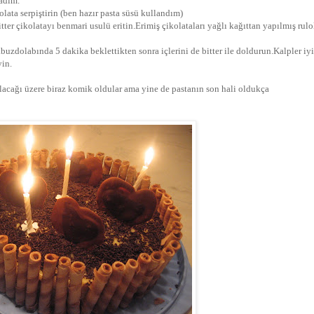
ladım.
olata serpiştirin (ben hazır pasta süsü kullandım)
tter çikolatayı benmari usulü eritin.Erimiş çikolataları yağlı kağıttan yapılmış rulo
n.buzdolabında 5 dakika beklettikten sonra içlerini de bitter ile doldurun.Kalpler iy
yin.
şılacağı üzere biraz komik oldular ama yine de pastanın son hali oldukça