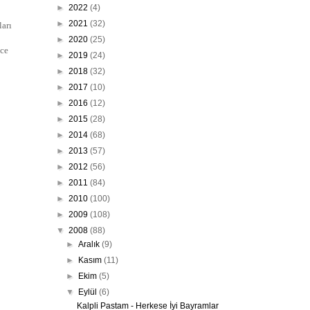
►
2022
(4)
►
2021
(32)
ları
►
2020
(25)
ice
►
2019
(24)
►
2018
(32)
►
2017
(10)
►
2016
(12)
►
2015
(28)
►
2014
(68)
►
2013
(57)
►
2012
(56)
►
2011
(84)
►
2010
(100)
►
2009
(108)
▼
2008
(88)
►
Aralık
(9)
►
Kasım
(11)
►
Ekim
(5)
▼
Eylül
(6)
Kalpli Pastam - Herkese İyi Bayramlar