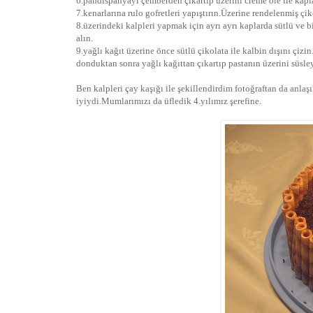
6.pandispanyayı çemberden çıkartıp üzerini creme ole ile kap
7.kenarlarına rulo gofretleri yapıştırın.Üzerine rendelenmiş çik
8.üzerindeki kalpleri yapmak için ayrı ayrı kaplarda sütlü ve bi
alın.
9.yağlı kağıt üzerine önce sütlü çikolata ile kalbin dışını çizi
donduktan sonra yağlı kağıttan çıkartıp pastanın üzerini süsle
Ben kalpleri çay kaşığı ile şekillendirdim fotoğraftan da anla
iyiydi.Mumlarımızı da üfledik 4.yılımız şerefine.