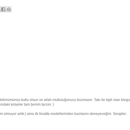
yıldönümünüz kutlu olsun ve allah mutluluğunuzu bozmasın. Takı ile ilgili olan blog
arındaki kolyeler tam benim tarzım :)
 olmuyor artık:( ama ilk fırsatta modellerinden bazılarını deneyeceğim. Sevgiler..