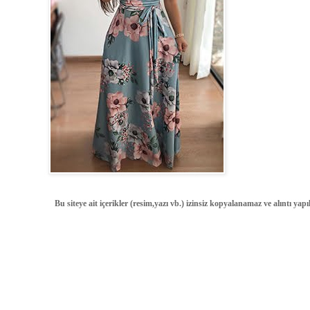
Bu siteye ait içerikler (resim,yazı vb.) izinsiz kopyalanamaz ve alıntı ya