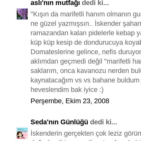
aslı'nın mutfağı
dedi ki...
"Kışın da marifetli hanım olmanın guru
ne güzel yazmışsın.. İskender şahan
ramazandan kalan pidelerle kebap ya
küp küp kesip de dondurucuya koyabil
Domateslerine gelince, nefis duruyor
aklımdan geçmedi değil "marifetli h
saklarım, onca kavanozu nerden bu
kaynatacağım vs vs bahane buldum 
heveslendim bak iyice :)
Perşembe, Ekim 23, 2008
Seda'nın Günlüğü
dedi ki...
İskenderin gerçekten çok leziz görün