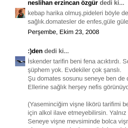
neslihan erzincan özgür
dedi ki...
kebap harika olmuş,pideleri böyle d
sağlık.domatesler de enfes,güle güle 
Perşembe, Ekim 23, 2008
:)den
dedi ki...
İskender tarifin beni fena acıktırdı.
şüphem yok. Evdekiler çok şanslı.
Şu domates sosunu seneye ben de 
Ellerine sağlık herşey nefis görünüyo
(Yaseminciğim vişne likörü tarifimi
için alkol ilave etmeyebilirsin. Yal
Seneye vişne mevsiminde bolca vişne