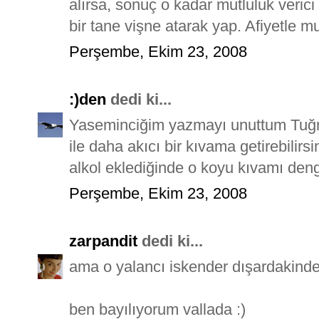
alırsa, sonuç o kadar mutluluk verici
bir tane vişne atarak yap. Afiyetle mu
Perşembe, Ekim 23, 2008
:)den
dedi ki...
Yaseminciğim yazmayı unuttum Tuğrac
ile daha akıcı bir kıvama getirebili
alkol eklediğinde o koyu kıvamı deng
Perşembe, Ekim 23, 2008
zarpandit
dedi ki...
ama o yalancı iskender dışardakinde
ben bayılıyorum vallada :)