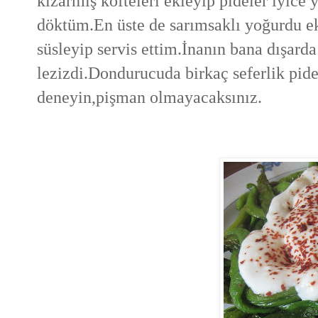
kızarmış köfteleri ekleyip pideler iyice
döktüm.En üste de sarımsaklı yoğurdu ekl
süsleyip servis ettim.İnanın bana dışard
lezizdi.Dondurucuda birkaç seferlik pid
deneyin,pişman olmayacaksınız.