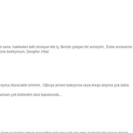
um sana. hakikaten tatil olmayan tek iş. Bende çalışan bir anneyim . Evde anneanne
özle bekliyorum. Sevgiler. Hilal
 rayına oturacaktır eminim.. Oğluşa annen bakıyorsa veya kreşe alışırsa çok daha
zamanı çok bekledim okul kapılarında...