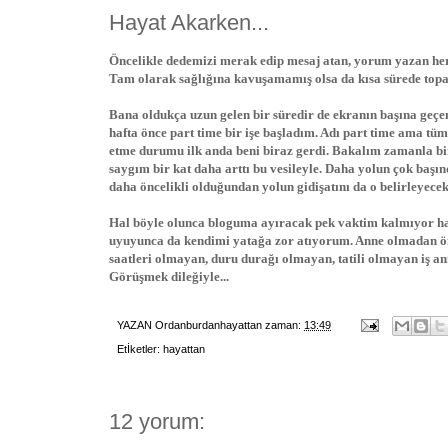
Hayat Akarken...
Öncelikle dedemizi merak edip mesaj atan, yorum yazan her
Tam olarak sağlığına kavuşamamış olsa da kısa sürede top
Bana oldukça uzun gelen bir süredir de ekranın başına ge
hafta önce part time bir işe başladım. Adı part time ama tü
etme durumu ilk anda beni biraz gerdi. Bakalım zamanla b
saygım bir kat daha arttı bu vesileyle. Daha yolun çok baş
daha öncelikli olduğundan yolun gidişatını da o belirleyecek
Hal böyle olunca bloguma ayıracak pek vaktim kalmıyor hal
uyuyunca da kendimi yatağa zor atıyorum. Anne olmadan önce
saatleri olmayan, duru durağı olmayan, tatili olmayan iş an
Görüşmek dileğiyle...
YAZAN
Ordanburdanhayattan
zaman:
13:49
Etİketler:
hayattan
12 yorum: