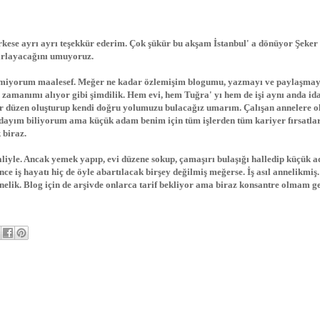
kese ayrı ayrı teşekkür ederim. Çok şükür bu akşam İstanbul' a dönüyor Şeker
arlayacağını umuyoruz.
çemiyorum maalesef. Meğer ne kadar özlemişim blogumu, yazmayı ve paylaşmayı
m zamanımı alıyor gibi şimdilik. Hem evi, hem Tuğra' yı hem de işi aynı anda id
ir düzen oluşturup kendi doğru yolumuzu bulacağız umarım. Çalışan annelere o
ındayım biliyorum ama küçük adam benim için tüm işlerden tüm kariyer fırsatla
 biraz.
iyle. Ancak yemek yapıp, evi düzene sokup, çamaşırı bulaşığı halledip küçük 
 iş hayatı hiç de öyle abartılacak birşey değilmiş meğerse. İş asıl annelikmiş
nelik. Blog için de arşivde onlarca tarif bekliyor ama biraz konsantre olmam g