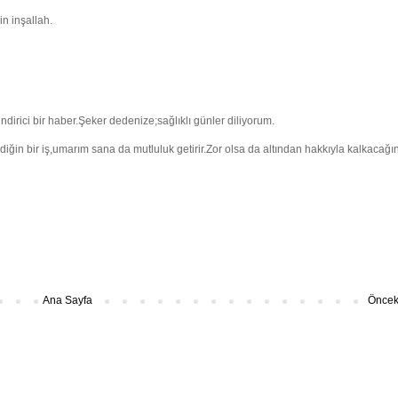
in inşallah.
dirici bir haber.Şeker dedenize;sağlıklı günler diliyorum.
ğin bir iş,umarım sana da mutluluk getirir.Zor olsa da altından hakkıyla kalkacağı
Ana Sayfa
Önceki