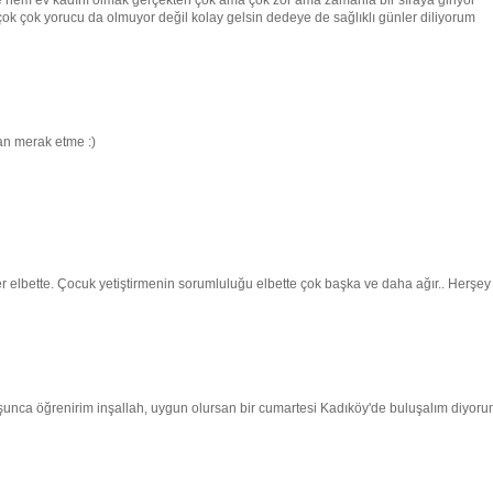
 hem ev kadını olmak gerçekten çok ama çok zor ama zamanla bir sıraya giriyor
ok çok yorucu da olmuyor değil kolay gelsin dedeye de sağlıklı günler diliyorum
dan merak etme :)
ster elbette. Çocuk yetiştirmenin sorumluluğu elbette çok başka ve daha ağır.. Herşey
nuşunca öğrenirim inşallah, uygun olursan bir cumartesi Kadıköy'de buluşalım diyoru