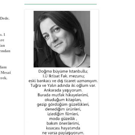
 Dede.
. 1
are
lan
rından
adam
. Mesai
erek.