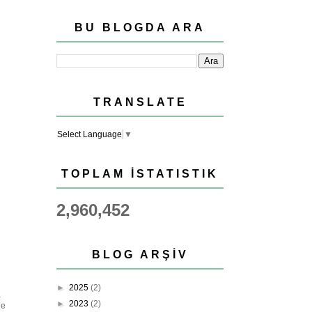
BU BLOGDA ARA
TRANSLATE
Select Language
▼
TOPLAM İSTATISTIK
2,960,452
BLOG ARŞIV
►
2025
(2)
a
►
2023
(2)
de