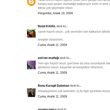
Yasemincim hayırlı uğurlu olsun hem çalışıp hem anne
herşey bazı şeyler otomatiğe bağlanıyor emin ol ama ç
tekrar çok geçmişler olsun
Perşembe, Aralık 10, 2009
Betül KAVAL
dedi ki...
canım hayırlı olsun.. çok sevindim sen kalkarsın altın
sevgiler öpüyorum..
Cuma, Aralık 11, 2009
aslı'nın mutfağı
dedi ki...
Yeni işin hayırlı olsun, part time da olsa sorumluluk i
gönlünce olsun, başarılar ve kolaylıklar diliyorum..
Cuma, Aralık 11, 2009
Banu Karagil Dalaman
dedi ki...
Arkadaşımmm çok sevindim, iş ile ilgili ayrıntıları ko
Cuma, Aralık 11, 2009
zeynep topçu
dedi ki...