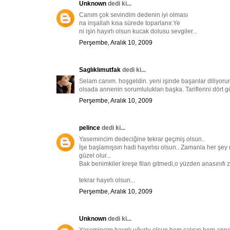
Unknown
dedi ki...
Canım çok sevindim dedenin iyi olması
na inşallah kısa sürede toparlanır.Ye
ni işin hayırlı olsun kucak dolusu sevgiler...
Perşembe, Aralık 10, 2009
Saglıklımutfak
dedi ki...
Selam canım. hoşgeldin. yeni işinde başarılar diliyor
olsada annenin sorumlulukları başka. Tariflerini dört g
Perşembe, Aralık 10, 2009
pelince
dedi ki...
Yasemincim dedeciğine tekrar geçmiş olsun..
İşe başlamışsın hadi hayırlısı olsun.. Zamanla her şey
güzel olur...
Bak benimkiler kreşe filan gitmedi,o yüzden anasınıfı 
tekrar hayırlı olsun...
Perşembe, Aralık 10, 2009
Unknown
dedi ki...