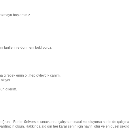
yazmaya başlarsınız
ni tariflerinle dönmeni bekliyoruz.
na girecek emin ol, hep öyleydik canım.
akıyor..
un dilerim.
 doğrusu. Benim üniversite sınavlarına çalışmam nasıl zor oluyorsa senin de çalışm
ardımcın olsun. Hakkında aldığın her karar senin için hayırlı olur ve en güzel şekil