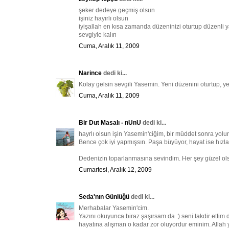
şeker dedeye geçmiş olsun
işiniz hayırlı olsun
iyişallah en kısa zamanda düzeninizi oturtup düzenli 
sevgiyle kalın
Cuma, Aralık 11, 2009
Narince
dedi ki...
Kolay gelsin sevgili Yasemin. Yeni düzenini oturtup, ye
Cuma, Aralık 11, 2009
Bir Dut Masalı - nUnU
dedi ki...
hayrlı olsun işin Yasemin'ciğim, bir müddet sonra yolu
Bence çok iyi yapmışsın. Paşa büyüyor, hayat ise hızla 
Dedenizin toparlanmasına sevindim. Her şey güzel ols
Cumartesi, Aralık 12, 2009
Seda'nın Günlüğü
dedi ki...
Merhabalar Yasemin'cim.
Yazını okuyunca biraz şaşırsam da :) seni takdir ettim
hayatına alışman o kadar zor oluyordur eminim. Allah y