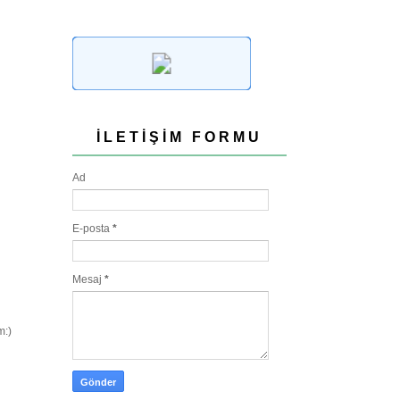
İLETIŞIM FORMU
Ad
E-posta
*
Mesaj
*
m:)