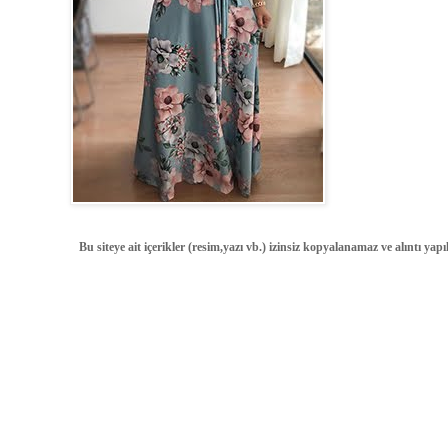
Bu siteye ait içerikler (resim,yazı vb.) izinsiz kopyalanamaz ve alıntı ya