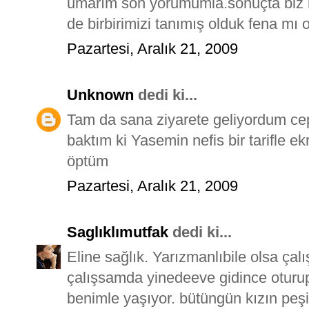
umarım son yorumumla.sonuçta biz ha
de birbirimizi tanımış olduk fena mı 
Pazartesi, Aralık 21, 2009
Unknown
dedi ki...
Tam da sana ziyarete geliyordum ce
baktım ki Yasemin nefis bir tarifle e
öptüm
Pazartesi, Aralık 21, 2009
Saglıklımutfak
dedi ki...
Eline sağlık. Yarızmanlıbile olsa ç
çalışsamda yinedeeve gidince otur
benimle yaşıyor. bütüngün kızın peş