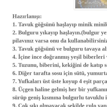
Hazırlanışı:
1. Tavuk göğsünü haşlayıp minik mini
2. Bulguru yıkayıp haşlayın.(bulgur y
pilavınız varsa onu da kullanabilirsini
3. Tavuk göğsünü ve bulguru tavaya alı
4. İçine ince doğranmış yeşil biberler
5. Tuzunu, biberini, kekiğini de katıp 
6. Diğer tarafta sosu için sütü, yumurta
7. Yufkaları üst üste koyup 4 eşit parç
8. Üçgen haline gelmiş her bir yufkanı
sürüp geniş kısmına bulgurlu tavuklu 
9. Çok sıkı olmayacak şekilde rulo yap