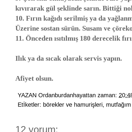
kıvırarak gül şeklinde sarın. Bittiği nok
10. Fırın kağıdı serilmiş ya da yağlanm
Üzerine sostan sürün. Susam ve çöreko
11. Önceden ısıtılmış 180 derecelik fır
Ilık ya da sıcak olarak servis yapın.
Afiyet olsun.
YAZAN
Ordanburdanhayattan
zaman:
20:4
Etİketler:
börekler ve hamurişleri
,
mutfağım
12 yorum: