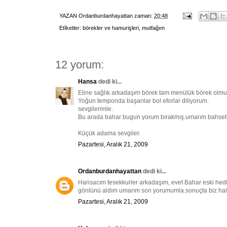
YAZAN
Ordanburdanhayattan
zaman:
20:48
Etİketler:
börekler ve hamurişleri
,
mutfağım
12 yorum:
Hansa
dedi ki...
Eline sağlık arkadaşım börek tam menülük börek olmu
Yoğun temponda başarılar bol eforlar diliyorum.
sevgilerimle.
Bu arada bahar bugun yorum bırakmış.umarım bahsettiğ
Küçük adama sevgiler.
Pazartesi, Aralık 21, 2009
Ordanburdanhayattan
dedi ki...
Hansacım tesekkurler arkadaşım, evet Bahar eski hediy
gönlünü aldım umarım son yorumumla.sonuçta biz hallet
Pazartesi, Aralık 21, 2009