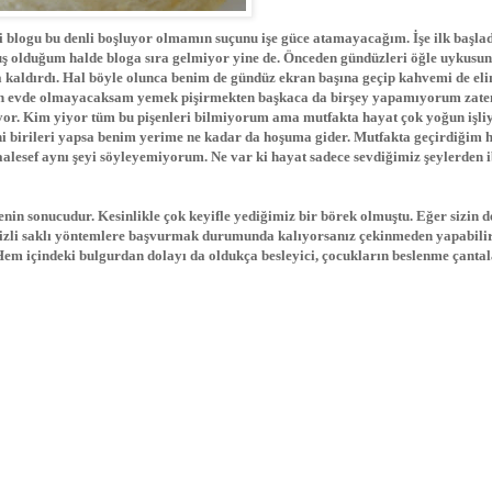
 blogu bu denli boşluyor olmamın suçunu işe güce atamayacağım. İşe ilk başla
ş olduğum halde bloga sıra gelmiyor yine de. Önceden gündüzleri öğle uykusu
 kaldırdı. Hal böyle olunca benim de gündüz ekran başına geçip kahvemi de eli
gün evde olmayacaksam yemek pişirmekten başkaca da birşey yapamıyorum zate
yor. Kim yiyor tüm bu pişenleri bilmiyorum ama mutfakta hayat çok yoğun işli
ini birileri yapsa benim yerime ne kadar da hoşuma gider. Mutfakta geçirdiğim 
maalesef aynı şeyi söyleyemiyorum. Ne var ki hayat sadece sevdiğimiz şeylerden 
in sonucudur. Kesinlikle çok keyifle yediğimiz bir börek olmuştu. Eğer sizin d
 gizli saklı yöntemlere başvurmak durumunda kalıyorsanız çekinmeden yapabilir
em içindeki bulgurdan dolayı da oldukça besleyici, çocukların beslenme çantal