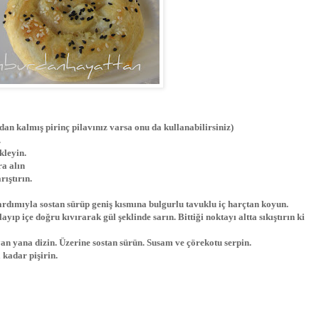
an kalmış pirinç pilavınız varsa onu da kullanabilirsiniz)
.
kleyin.
ra alın
rıştırın.
yardımıyla sostan sürüp geniş kısmına bulgurlu tavuklu iç harçtan koyun.
yıp içe doğru kıvırarak gül şeklinde sarın. Bittiği noktayı altta sıkıştırın ki
yan yana dizin. Üzerine sostan sürün. Susam ve çörekotu serpin.
 kadar pişirin.