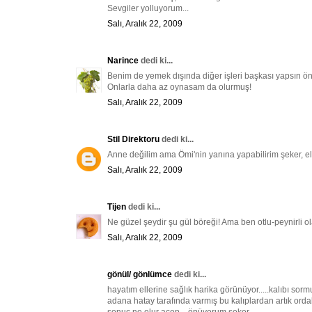
Sevgiler yolluyorum...
Salı, Aralık 22, 2009
Narince
dedi ki...
Benim de yemek dışında diğer işleri başkası yapsın öne
Onlarla daha az oynasam da olurmuş!
Salı, Aralık 22, 2009
Stil Direktoru
dedi ki...
Anne değilim ama Ömi'nin yanına yapabilirim şeker, el
Salı, Aralık 22, 2009
Tijen
dedi ki...
Ne güzel şeydir şu gül böreği! Ama ben otlu-peynirli o
Salı, Aralık 22, 2009
gönül/ gönlümce
dedi ki...
hayatım ellerine sağlık harika görünüyor.....kalıbı so
adana hatay tarafında varmış bu kalıplardan artık ordaki