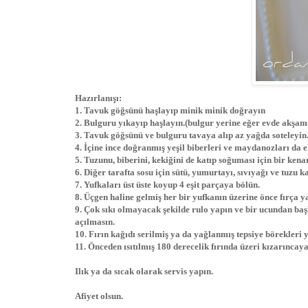
Hazırlanışı:
1. Tavuk göğsünü haşlayıp minik minik doğrayın
2. Bulguru yıkayıp haşlayın.(bulgur yerine eğer evde akşamd
3. Tavuk göğsünü ve bulguru tavaya alıp az yağda soteleyin
4. İçine ince doğranmış yeşil biberleri ve maydanozları da e
5. Tuzunu, biberini, kekiğini de katıp soğuması için bir kena
6. Diğer tarafta sosu için sütü, yumurtayı, sıvıyağı ve tuzu ka
7. Yufkaları üst üste koyup 4 eşit parçaya bölün.
8. Üçgen haline gelmiş her bir yufkanın üzerine önce fırça 
9. Çok sıkı olmayacak şekilde rulo yapın ve bir ucundan başla
açılmasın.
10. Fırın kağıdı serilmiş ya da yağlanmış tepsiye börekleri 
11. Önceden ısıtılmış 180 derecelik fırında üzeri kızarıncaya
Ilık ya da sıcak olarak servis yapın.
Afiyet olsun.