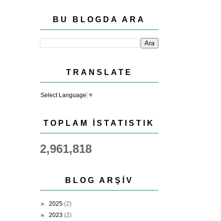
BU BLOGDA ARA
TRANSLATE
Select Language
▼
TOPLAM İSTATISTIK
2,961,818
BLOG ARŞIV
►
2025
(2)
►
2023
(2)