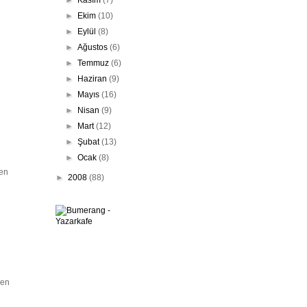
►
Ekim
(10)
►
Eylül
(8)
►
Ağustos
(6)
►
Temmuz
(6)
►
Haziran
(9)
►
Mayıs
(16)
►
Nisan
(9)
►
Mart
(12)
►
Şubat
(13)
►
Ocak
(8)
yen
►
2008
(88)
den