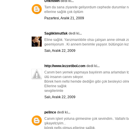
Unknown
dedi ki...
Tam da sana ziyarete geliyordum cephede durumlar nası
ellerine sağlık çok öptüm
Pazartesi, Aralık 21, 2009
Saglıklımutfak
dedi ki...
Eline sağlık. Yarızmanlıbile olsa çalışan anne olmak
geemiyorum . Ki annem benimle yaşıyor. bütüngün kızı
Salı, Aralık 22, 2009
http://www.lezzetibol.com
dedi ki...
Canım ben yemek yapmaya bayılırım ama arlamdan topl
ütü insanın canını sıkıyor.
Börek hem nefsi hemde dediğin gibi çok besleyici ol
Ellerine sağlık
sevgilerimle
Salı, Aralık 22, 2009
pelince
dedi ki...
Canım işleri yoluna girmesine çok sevindim.. Vallahi b
şikayetciyim...
börek nefis olmuş,ellerine sağlık.