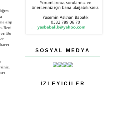
dığım
na
me alıp
n. Beni
yor. Bu
her
ibaret
SOSYAL MEDYA
e
siniz.
arı
İZLEYICILER