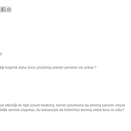
ş.
i kırgınlık daha önce çözülmüş olandır yenisimi var yoksa ?
e etkinliği ile ilgili yorum bırakmış. benim yorumuma da alınmış sanırım. neyse
tik seninle olayımızı, bu bahaneyle de birbirimizi tanımış olduk fena mı oldu?