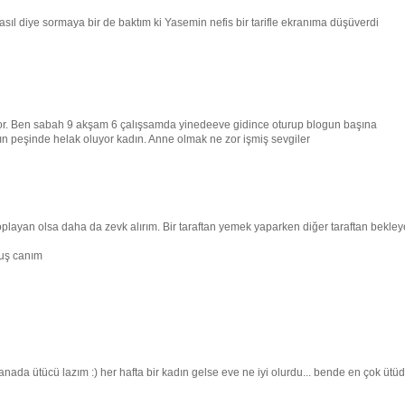
l diye sormaya bir de baktım ki Yasemin nefis bir tarifle ekranıma düşüverdi
 zor. Ben sabah 9 akşam 6 çalışsamda yinedeeve gidince oturup blogun başına
n peşinde helak oluyor kadın. Anne olmak ne zor işmiş sevgiler
ayan olsa daha da zevk alırım. Bir taraftan yemek yaparken diğer taraftan bekle
muş canım
anada ütücü lazım :) her hafta bir kadın gelse eve ne iyi olurdu... bende en çok ütü