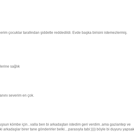
rim çocuklar tarafından şiddetle reddedildi. Evde başka birisini istemezlermiş.
lerine sağlık
lanını severim en çok.
rmuşsun kömbe için...valla ben bi arkadaştan istedim geri verdim..ama gaziantep ve
 arkadaşlar birer tane gönderirler belki....parasıyla tabi:)))) böyle bi duyuru yapsa