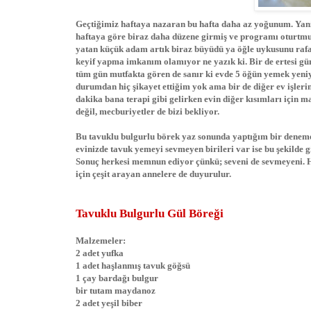
Geçtiğimiz haftaya nazaran bu hafta daha az yoğunum. Yani
haftaya göre biraz daha düzene girmiş ve programı oturtmu
yatan küçük adam artık biraz büyüdü ya öğle uykusunu rafa
keyif yapma imkanım olamıyor ne yazık ki. Bir de ertesi 
tüm gün mutfakta gören de sanır ki evde 5 öğün yemek yeni
durumdan hiç şikayet ettiğim yok ama bir de diğer ev işler
dakika bana terapi gibi gelirken evin diğer kısımları için 
değil, mecburiyetler de bizi bekliyor.
Bu tavuklu bulgurlu börek yaz sonunda yaptığım bir denemen
evinizde tavuk yemeyi sevmeyen birileri var ise bu şekilde
Sonuç herkesi memnun ediyor çünkü; seveni de sevmeyeni. H
için çeşit arayan annelere de duyurulur.
Tavuklu Bulgurlu Gül Böreği
Malzemeler:
2 adet yufka
1 adet haşlanmış tavuk göğsü
1 çay bardağı bulgur
bir tutam maydanoz
2 adet yeşil biber