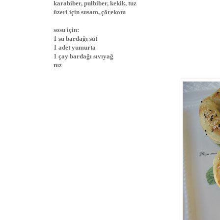
karabiber, pulbiber, kekik, tuz
üzeri için susam, çörekotu
sosu için:
1 su bardağı süt
1 adet yumurta
1 çay bardağı sıvıyağ
tuz