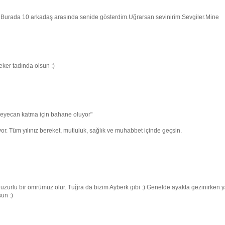
r.Burada 10 arkadaş arasında senide gösterdim.Uğrarsan sevinirim.Sevgiler.Mine
eker tadında olsun :)
 heyecan katma için bahane oluyor"
r. Tüm yılınız bereket, mutluluk, sağlık ve muhabbet içinde geçsin.
huzurlu bir ömrümüz olur. Tuğra da bizim Ayberk gibi :) Genelde ayakta gezinirken 
sun :)