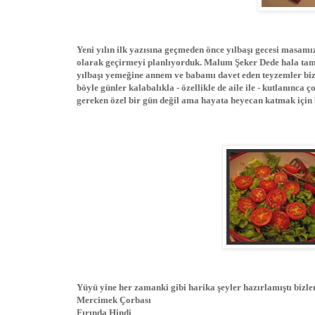
Yeni yılın ilk yazısına geçmeden önce yılbaşı gecesi masam
olarak geçirmeyi planlıyorduk. Malum Şeker Dede hala tam
yılbaşı yemeğine annem ve babamı davet eden teyzemler bizim
böyle günler kalabalıkla - özellikle de aile ile - kutlanınca
gereken özel bir gün değil ama hayata heyecan katmak için b
Yüyü yine her zamanki gibi harika şeyler hazırlamıştı bizl
Mercimek Çorbası
Fırında Hindi