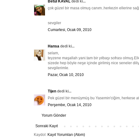
Betül KAVAL
dedi ki...
çok güzel bir masa olmuş canım..herkezin ellerine sağl
sevgiler
Cumartesi, Ocak 09, 2010
Hansa
dedi ki...
selam,
teyzene maşallah yani.tam bir yılbaşı sofrası olmuş.El
sizede hep böyle neşe içinde girilmiş nice seneler dil
sevgilerimle.
Pazar, Ocak 10, 2010
Tijen
dedi ki...
Pek güzel bir menüymüş bu Yasemin'ciğim, herkese afi
Perşembe, Ocak 14, 2010
Yorum Gönder
Sonraki Kayıt
Kaydol:
Kayıt Yorumları (Atom)