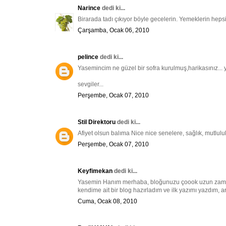
Narince
dedi ki...
Birarada tadı çıkıyor böyle gecelerin. Yemeklerin heps
Çarşamba, Ocak 06, 2010
pelince
dedi ki...
Yasemincim ne güzel bir sofra kurulmuş,harikasınız... 
sevgiler...
Perşembe, Ocak 07, 2010
Stil Direktoru
dedi ki...
Afiyet olsun balıma Nice nice senelere, sağlık, mutlulu
Perşembe, Ocak 07, 2010
Keyfimekan
dedi ki...
Yasemin Hanım merhaba, bloğunuzu çoook uzun zaman
kendime ait bir blog hazırladım ve ilk yazımı yazdım, a
Cuma, Ocak 08, 2010