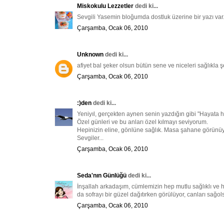
Miskokulu Lezzetler
dedi ki...
Sevgili Yasemin bloğumda dostluk üzerine bir yazı va
Çarşamba, Ocak 06, 2010
Unknown
dedi ki...
afiyet bal şeker olsun bütün sene ve niceleri sağlıkla ş
Çarşamba, Ocak 06, 2010
:)den
dedi ki...
Yeniyıl, gerçekten aynen senin yazdığın gibi "Hayata
Özel günleri ve bu anları özel kılmayı seviyorum.
Hepinizin eline, gönlüne sağlık. Masa şahane görünüyo
Sevgiler...
Çarşamba, Ocak 06, 2010
Seda'nın Günlüğü
dedi ki...
İnşallah arkadaşım, cümlemizin hep mutlu sağlıklı ve 
da sofrayı bir güzel dağıtırken görülüyor, canları sağol
Çarşamba, Ocak 06, 2010