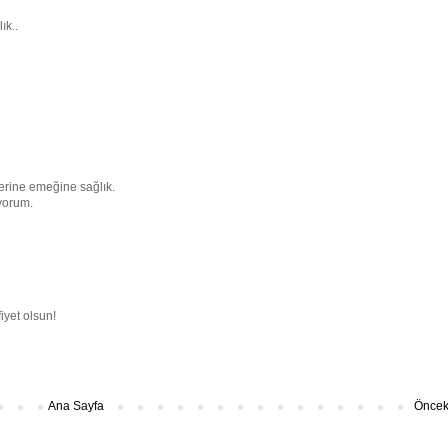
ık..
lerine emeğine sağlık.
iyorum.
yet olsun!
Ana Sayfa
Önceki