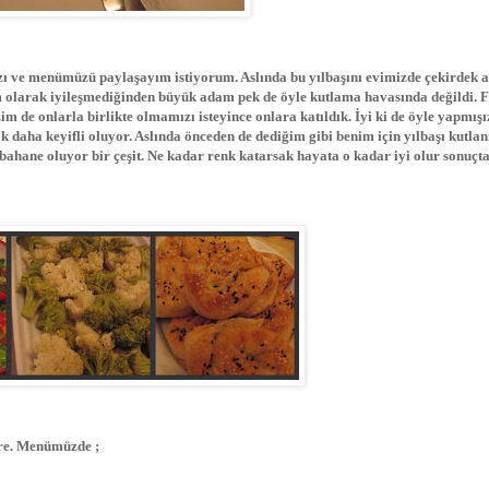
ızı ve menümüzü paylaşayım istiyorum. Aslında bu yılbaşını evimizde çekirdek a
 olarak iyileşmediğinden büyük adam pek de öyle kutlama havasında değildi. 
 de onlarla birlikte olmamızı isteyince onlara katıldık. İyi ki de öyle yapmışı
 çok daha keyifli oluyor. Aslında önceden de dediğim gibi benim için yılbaşı kutla
ahane oluyor bir çeşit. Ne kadar renk katarsak hayata o kadar iyi olur sonuçta
ere. Menümüzde ;