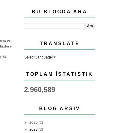
BU BLOGDA ARA
ştem ve
TRANSLATE
bizlere
gibi
Select Language
▼
TOPLAM İSTATISTIK
2,960,589
BLOG ARŞIV
►
2025
(2)
►
2023
(2)