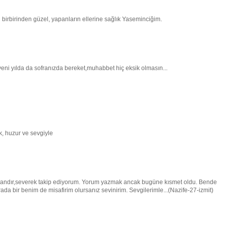
i birbirinden güzel, yapanların ellerine sağlık Yaseminciğim.
yeni yılda da sofranızda bereket,muhabbet hiç eksik olmasın...
k, huzur ve sevgiyle
dır,severek takip ediyorum. Yorum yazmak ancak bugüne kısmet oldu. Bende
rada bir benim de misafirim olursanız sevinirim. Sevgilerimle...(Nazife-27-izmit)