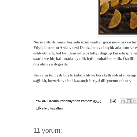
Normalde de masa başında uzun saatler geçirmeyi seven bir
Yüyü, kuzenim Arda ve eşi Deniz, ben ve büyük adamım ve elb
eşlik etmedi, bol bol dans edip ortalığı dağıtıp karıştırıp 
saatlerce hiç kalkmadan yedik içtik muhabbet ettik. Özellikl
duyulmaya değerdi.
Umarım tüm yılı böyle kalabalık ve bereketli sofralar eşliğ
sağlıklı, huzurlu ve bol kazançlı bir yıl diliyorum tekrar.
YAZAN
Ordanburdanhayattan
zaman:
08:23
Etİketler:
hayattan
11 yorum: