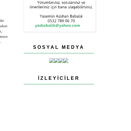
ile
Fakat
z,
nması
.
SOSYAL MEDYA
İZLEYICILER