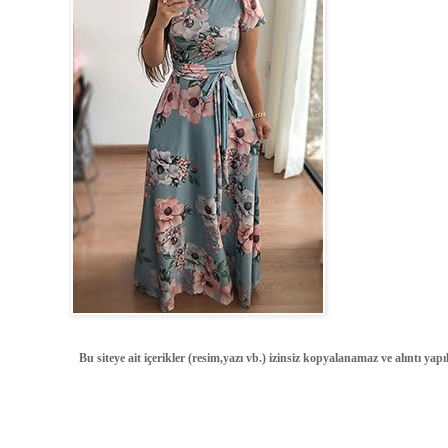
Bu siteye ait içerikler (resim,yazı vb.) izinsiz kopyalanamaz ve alıntı ya