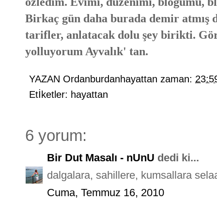
özledim. Evimi, düzenimi, blogumu, b
Birkaç gün daha burada demir atmış d
tarifler, anlatacak dolu şey birikti. G
yolluyorum Ayvalık' tan.
YAZAN
Ordanburdanhayattan
zaman:
23:5
Etİketler:
hayattan
6 yorum:
Bir Dut Masalı - nUnU
dedi ki...
dalgalara, sahillere, kumsallara se
Cuma, Temmuz 16, 2010