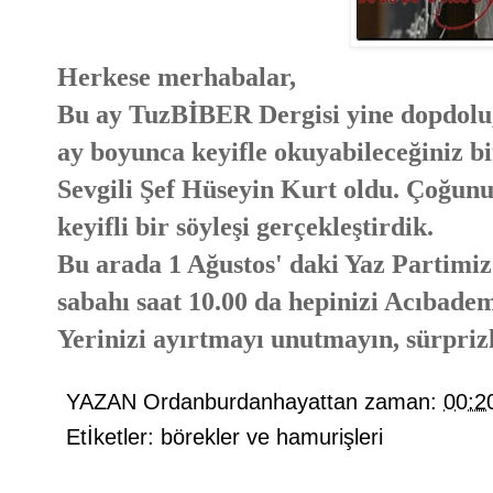
Herkese merhabalar,
Bu ay TuzBİBER Dergisi yine dopdolu, 
ay boyunca keyifle okuyabileceğiniz b
Sevgili Şef Hüseyin Kurt oldu. Çoğunuz
keyifli bir söyleşi gerçekleştirdik.
Bu arada 1 Ağustos' daki Yaz Partimiz 
sabahı saat 10.00 da hepinizi Acıbade
Yerinizi ayırtmayı unutmayın, sürpriz
YAZAN
Ordanburdanhayattan
zaman:
00:2
Etİketler:
börekler ve hamurişleri