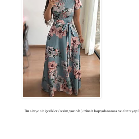
Bu siteye ait içerikler (resim,yazı vb.) izinsiz kopyalanamaz ve alıntı ya