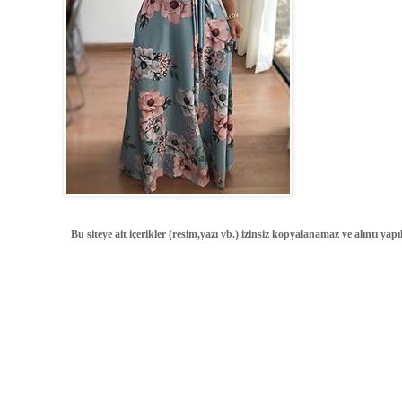
Bu siteye ait içerikler (resim,yazı vb.) izinsiz kopyalanamaz ve alıntı ya