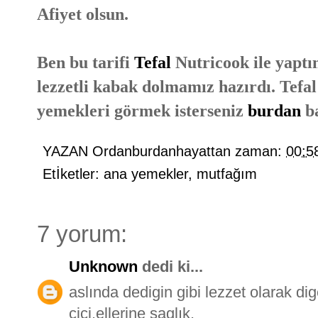
Afiyet olsun.
Ben bu tarifi
Tefal
Nutricook ile yaptı
lezzetli kabak dolmamız hazırdı. Tefal
yemekleri görmek isterseniz
burdan
ba
YAZAN
Ordanburdanhayattan
zaman:
00:5
Etİketler:
ana yemekler
,
mutfağım
7 yorum:
Unknown
dedi ki...
aslında dedigin gibi lezzet olarak di
cici.ellerine saglık.